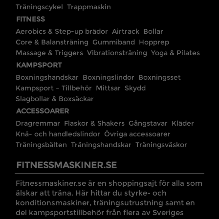
Träningscykel
Trappmaskin
FITNESS
Aerobics & Step-up brädor
Airtrack
Bollar
Core & Balansträning
Gummiband
Hopprep
Massage & Triggers
Vibrationsträning
Yoga & Pilates
KAMPSPORT
Boxningshandskar
Boxningslindor
Boxningsset
Kampsport – Tillbehör
Mittsar
Skydd
Slagbollar & Boxsäckar
ACCESSOARER
Dragremmar
Flaskor & Shakers
Gångstavar
Kläder
Knä- och handledslindor
Övriga accessoarer
Träningsbälten
Träningshandskar
Träningsväskor
FITNESSMASKINER.SE
Fitnessmaskiner.se är en shoppingsajt för alla som
älskar att träna. Här hittar du styrke- och
konditionsmaskiner, träningsutrustning samt en
del kampsportstillbehör från flera av Sveriges