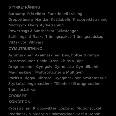
STYRKETRÄNING
Barpump
Fria vikter
Funktionell träning
Grepptränare
Hantlar
Kettlebells
Kroppsviktsträning
Multigym
Övrig styrketräning
Powerbags & Sandsäckar
Skivstänger
Ställningar & Racks
Träningspaket
Träningsredskap
Viktskivor
Viktväst
GYMUTRUSTNING
Armmaskiner
Axelmaskiner
Ben, höfter & rumpa
Bröstmaskiner
Cable Cross
Chins & Dips
Dragmaskiner
Gymgolv
Gymmatta
Gymtillbehör
Magmaskiner
Multistationer & Multigym
Racks & Riggar
Ribbstol
Ryggmaskiner
Smithmaskin
Styrketräningsmaskiner
Tillbehör till dragmaskiner
Träningsbänkar
CROSSFIT
KONDITION
Crosstrainer
Kroppsvikter
Löpband
Motionscykel
Roddmaskin
Skierg & Stakmaskiner
Test & Rehab