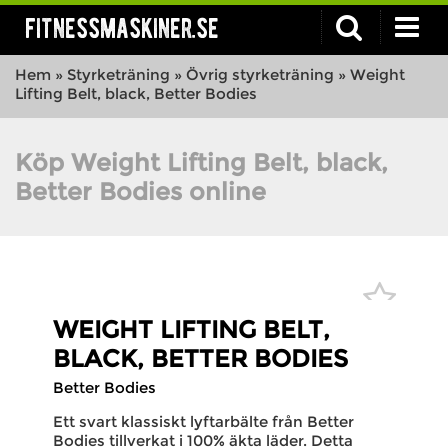
fitnessmaskiner.se
Hem
»
Styrketräning
»
Övrig styrketräning
»
Weight
Lifting Belt, black, Better Bodies
Köp Weight Lifting Belt, black,
Better Bodies online
WEIGHT LIFTING BELT,
BLACK, BETTER BODIES
Better Bodies
Ett svart klassiskt lyftarbälte från Better
Bodies tillverkat i 100% äkta läder. Detta