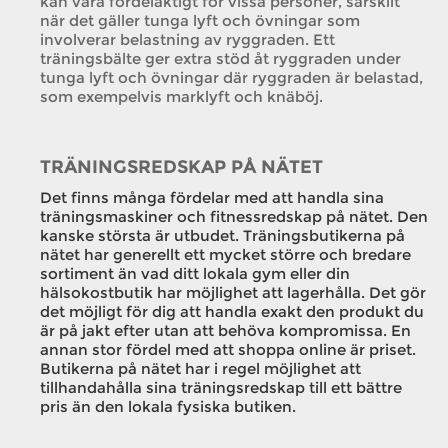
kan vara fördelaktigt för vissa personer, särskilt
när det gäller tunga lyft och övningar som
involverar belastning av ryggraden. Ett
träningsbälte ger extra stöd åt ryggraden under
tunga lyft och övningar där ryggraden är belastad,
som exempelvis marklyft och knäböj.
TRÄNINGSREDSKAP PÅ NÄTET
Det finns många fördelar med att handla sina
träningsmaskiner och fitnessredskap på nätet. Den
kanske största är utbudet. Träningsbutikerna på
nätet har generellt ett mycket större och bredare
sortiment än vad ditt lokala gym eller din
hälsokostbutik har möjlighet att lagerhålla. Det gör
det möjligt för dig att handla exakt den produkt du
är på jakt efter utan att behöva kompromissa. En
annan stor fördel med att shoppa online är priset.
Butikerna på nätet har i regel möjlighet att
tillhandahålla sina träningsredskap till ett bättre
pris än den lokala fysiska butiken.