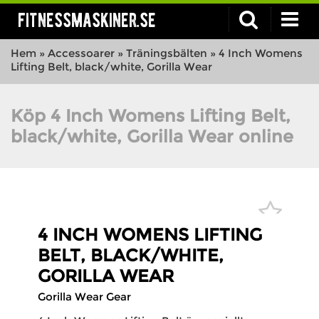
fitnessmaskiner.se
Hem
»
Accessoarer
»
Träningsbälten
»
4 Inch Womens
Lifting Belt, black/white, Gorilla Wear
Köp 4 Inch Womens Lifting Belt,
black/white, Gorilla Wear online
4 INCH WOMENS LIFTING
BELT, BLACK/WHITE,
GORILLA WEAR
Gorilla Wear Gear