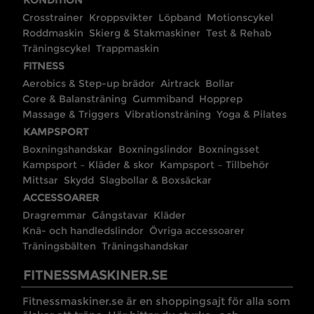
KONDITION
Crosstrainer
Kroppsvikter
Löpband
Motionscykel
Roddmaskin
Skierg & Stakmaskiner
Test & Rehab
Träningscykel
Trappmaskin
FITNESS
Aerobics & Step-up brädor
Airtrack
Bollar
Core & Balansträning
Gummiband
Hopprep
Massage & Triggers
Vibrationsträning
Yoga & Pilates
KAMPSPORT
Boxningshandskar
Boxningslindor
Boxningsset
Kampsport – Kläder & skor
Kampsport – Tillbehör
Mittsar
Skydd
Slagbollar & Boxsäckar
ACCESSOARER
Dragremmar
Gångstavar
Kläder
Knä- och handledslindor
Övriga accessoarer
Träningsbälten
Träningshandskar
FITNESSMASKINER.SE
Fitnessmaskiner.se är en shoppingsajt för alla som