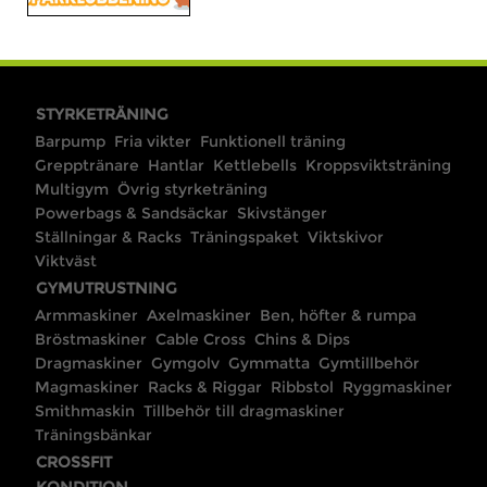
STYRKETRÄNING
Barpump
Fria vikter
Funktionell träning
Grepptränare
Hantlar
Kettlebells
Kroppsviktsträning
Multigym
Övrig styrketräning
Powerbags & Sandsäckar
Skivstänger
Ställningar & Racks
Träningspaket
Viktskivor
Viktväst
GYMUTRUSTNING
Armmaskiner
Axelmaskiner
Ben, höfter & rumpa
Bröstmaskiner
Cable Cross
Chins & Dips
Dragmaskiner
Gymgolv
Gymmatta
Gymtillbehör
Magmaskiner
Racks & Riggar
Ribbstol
Ryggmaskiner
Smithmaskin
Tillbehör till dragmaskiner
Träningsbänkar
CROSSFIT