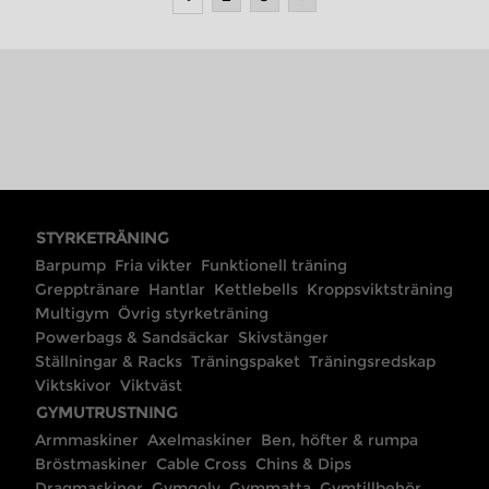
STYRKETRÄNING
Barpump
Fria vikter
Funktionell träning
Grepptränare
Hantlar
Kettlebells
Kroppsviktsträning
Multigym
Övrig styrketräning
Powerbags & Sandsäckar
Skivstänger
Ställningar & Racks
Träningspaket
Träningsredskap
Viktskivor
Viktväst
GYMUTRUSTNING
Armmaskiner
Axelmaskiner
Ben, höfter & rumpa
Bröstmaskiner
Cable Cross
Chins & Dips
Dragmaskiner
Gymgolv
Gymmatta
Gymtillbehör