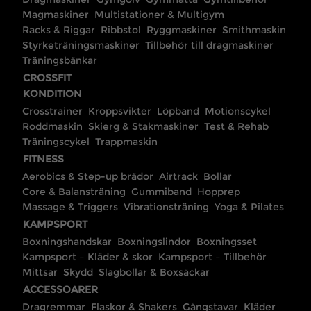
Magmaskiner
Multistationer & Multigym
Racks & Riggar
Ribbstol
Ryggmaskiner
Smithmaskin
Styrketräningsmaskiner
Tillbehör till dragmaskiner
Träningsbänkar
CROSSFIT
KONDITION
Crosstrainer
Kroppsvikter
Löpband
Motionscykel
Roddmaskin
Skierg & Stakmaskiner
Test & Rehab
Träningscykel
Trappmaskin
FITNESS
Aerobics & Step-up brädor
Airtrack
Bollar
Core & Balansträning
Gummiband
Hopprep
Massage & Triggers
Vibrationsträning
Yoga & Pilates
KAMPSPORT
Boxningshandskar
Boxningslindor
Boxningsset
Kampsport – Kläder & skor
Kampsport – Tillbehör
Mittsar
Skydd
Slagbollar & Boxsäckar
ACCESSOARER
Dragremmar
Flaskor & Shakers
Gångstavar
Kläder