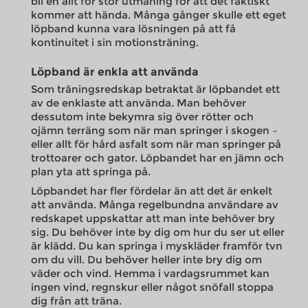
bli en allt för stor utmaning för att det faktiskt
kommer att hända. Många gånger skulle ett eget
löpband kunna vara lösningen på att få
kontinuitet i sin motionsträning.
Löpband är enkla att använda
Som träningsredskap betraktat är löpbandet ett
av de enklaste att använda. Man behöver
dessutom inte bekymra sig över rötter och
ojämn terräng som när man springer i skogen –
eller allt för hård asfalt som när man springer på
trottoarer och gator. Löpbandet har en jämn och
plan yta att springa på.
Löpbandet har fler fördelar än att det är enkelt
att använda. Många regelbundna användare av
redskapet uppskattar att man inte behöver bry
sig. Du behöver inte by dig om hur du ser ut eller
är klädd. Du kan springa i myskläder framför tvn
om du vill. Du behöver heller inte bry dig om
väder och vind. Hemma i vardagsrummet kan
ingen vind, regnskur eller något snöfall stoppa
dig från att träna.