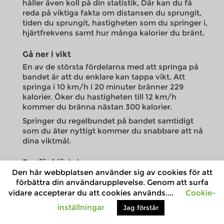
håller även koll på din statistik, Där kan du få
reda på viktiga fakta om distansen du sprungit,
tiden du sprungit, hastigheten som du springer i,
hjärtfrekvens samt hur många kalorier du bränt.
Gå ner i vikt
En av de största fördelarna med att springa på
bandet är att du enklare kan tappa vikt. Att
springa i 10 km/h i 20 minuter bränner 229
kalorier. Öker du hastigheten till 12 km/h
kommer du bränna nästan 300 kalorier.
Springer du regelbundet på bandet samtidigt
som du äter nyttigt kommer du snabbare att nå
dina viktmål.
Bra för hjärtat
Den här webbplatsen använder sig av cookies för att
Att regelbundet springa på löpbandet ger bra
förbättra din användarupplevelse. Genom att surfa
kondition och förbättrad hjärthälsa. Varje gång
vidare accepterar du att cookies används....
Cookie-
du kliver upp på ett löpband stärker du ditt
hjärta. Konditionsträning kan ocks minska ditt
inställningar
Jag förstår
kolesterol. Olika typer av hjärtsjukdomar är nu