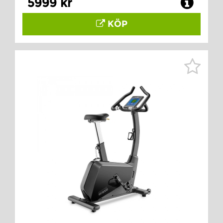
5999 kr
KÖP