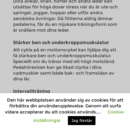
Dina anklar, knän, höfter och andra leder kan
utsättas för höga doser stress när du är ute och
springer, joggar, hoppar eller utför andra
aerobiska övningar. Då fötterna aldrig lämnar
pedalerna, får du en mjukare träningsform som
är snällare mot dina leder.
Stärker ben och underkroppsmuskulatur
Att cykla på en motionscykel kan hjälpa dig att
få starkare ben och underkroppsmuskulatur.
Speciellt om du tränar med ett högt motstånd.
Pedalröreslsen kan ge ökad styrka i dina
vadmuskler samt både bak- och framsidan av
dina lår.
Intervallträning
Intervallträning tillåter dig att alternera korta
Den här webbplatsen använder sig av cookies för att
perioder med högintensiv träning med längre
förbättra din användarupplevelse. Genom att surfa
intervaller av lågintensiv träning. Denna typ av
vidare accepterar du att cookies används....
Cookie-
träning kan hjälpa dig att bränna mer kalorier på
inställningar
Jag förstår
kortare tid samtidigt som den ökar din
kardiovaskulära hälsa. De flesta motionscyklar