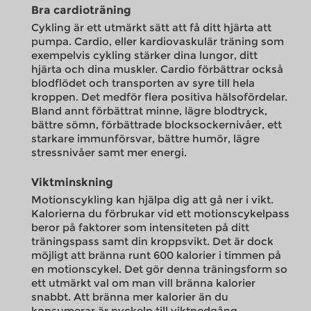
Bra cardioträning
Cykling är ett utmärkt sätt att få ditt hjärta att
pumpa. Cardio, eller kardiovaskulär träning som
exempelvis cykling stärker dina lungor, ditt
hjärta och dina muskler. Cardio förbättrar också
blodflödet och transporten av syre till hela
kroppen. Det medför flera positiva hälsofördelar.
Bland annt förbättrat minne, lägre blodtryck,
bättre sömn, förbättrade blocksockernivåer, ett
starkare immunförsvar, bättre humör, lägre
stressnivåer samt mer energi.
Viktminskning
Motionscykling kan hjälpa dig att gå ner i vikt.
Kalorierna du förbrukar vid ett motionscykelpass
beror på faktorer som intensiteten på ditt
träningspass samt din kroppsvikt. Det är dock
möjligt att bränna runt 600 kalorier i timmen på
en motionscykel. Det gör denna träningsform so
ett utmärkt val om man vill bränna kalorier
snabbt. Att bränna mer kalorier än du
konsumerar är nyckeln till viktnedgång.