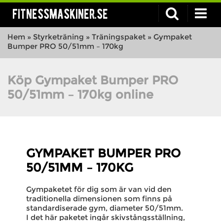
fitnessmaskiner.se
Hem
»
Styrketräning
»
Träningspaket
»
Gympaket
Bumper PRO 50/51mm – 170kg
Köp Gympaket Bumper PRO
50/51mm – 170kg online
GYMPAKET BUMPER PRO
50/51MM – 170KG
Gympaketet för dig som är van vid den
traditionella dimensionen som finns på
standardiserade gym, diameter 50/51mm.
I det här paketet ingår skivstångsställning,