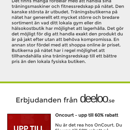
Det finns många fördelar med att handla sina
träningsmaskiner och fitnessredskap på nätet. Den
kanske största är utbudet. Träningsbutikerna på
nätet har generellt ett mycket större och bredare
sortiment än vad ditt lokala gym eller din
hälsokostbutik har möjlighet att lagerhålla. Det gör
det möjligt för dig att handla exakt den produkt du
är på jakt efter utan att behöva kompromissa. En
annan stor fördel med att shoppa online är priset.
Butikerna på nätet har i regel möjlighet att
tillhandahålla sina träningsredskap till ett bättre
pris än den lokala fysiska butiken.
deeloo
Erbjudanden från
.se
Oncourt – upp till 60% rabatt
Nu är det rea hos OnCourt. Du