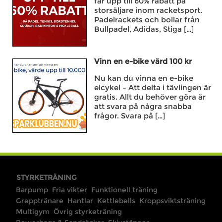
får upp till 60% rabatt på
storsäljare inom racketsport.
Padelrackets och bollar från
Bullpadel, Adidas, Stiga […]
Vinn en e-bike värd 100 kr
Nu kan du vinna en e-bike
elcykel – Att delta i tävlingen är
gratis. Allt du behöver göra är
att svara på några snabba
frågor. Svara på […]
STYRKETRÄNING
Barpump
Fria vikter
Funktionell träning
Grepptränare
Hantlar
Kettlebells
Kroppsviktsträning
Multigym
Övrig styrketräning