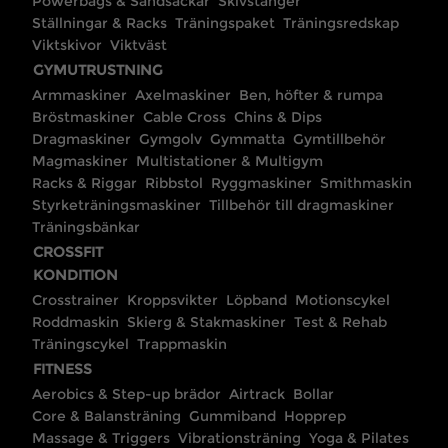
Powerbags & Sandsäckar
Skivstänger
Ställningar & Racks
Träningspaket
Träningsredskap
Viktskivor
Viktväst
GYMUTRUSTNING
Armmaskiner
Axelmaskiner
Ben, höfter & rumpa
Bröstmaskiner
Cable Cross
Chins & Dips
Dragmaskiner
Gymgolv
Gymmatta
Gymtillbehör
Magmaskiner
Multistationer & Multigym
Racks & Riggar
Ribbstol
Ryggmaskiner
Smithmaskin
Styrketräningsmaskiner
Tillbehör till dragmaskiner
Träningsbänkar
CROSSFIT
KONDITION
Crosstrainer
Kroppsvikter
Löpband
Motionscykel
Roddmaskin
Skierg & Stakmaskiner
Test & Rehab
Träningscykel
Trappmaskin
FITNESS
Aerobics & Step-up brädor
Airtrack
Bollar
Core & Balansträning
Gummiband
Hopprep
Massage & Triggers
Vibrationsträning
Yoga & Pilates