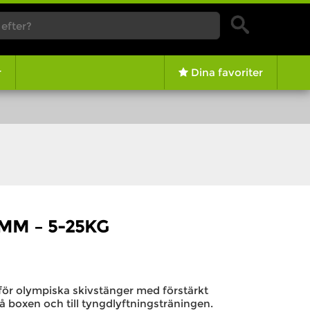
r
Dina favoriter
MM – 5-25KG
 för olympiska skivstänger med förstärkt
å boxen och till tyngdlyftningsträningen.