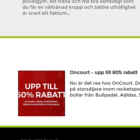
privatgym. Att träna och må bra samtidigt som
du får en vältränad kropp och bättre uthållighet
är snart ett faktum…
Oncourt – upp till 60% rabatt
Nu är det rea hos OnCourt. Du 
på storsäljare inom racketspo
bollar från Bullpadel, Adidas, 