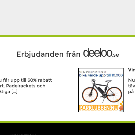
deeloo
Erbjudanden från
.se
Vin
får upp till 60% rabatt
Nu 
rt. Padelrackets och
täv
Stiga […]
på 