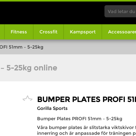
Fitness
Crossfit
Kampsport
Accessoare
OFI 51mm – 5-25kg
– 5-25kg online
BUMPER PLATES PROFI 51
Gorilla Sports
Bumper Plates PROFI 51mm – 5-25kg
Våra bumper plates är slitstarka viktskivor
innerring och är anpassade för träningen p