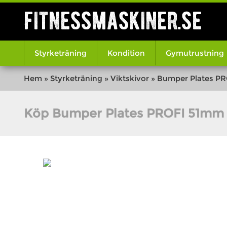
fitnessmaskiner.se
Styrketräning
Kondition
Gymutrustning
Hem
»
Styrketräning
»
Viktskivor
»
Bumper Plates PR
Köp Bumper Plates PROFI 51mm 