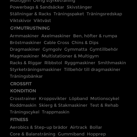
Multigym
Övrig styrketräning
Powerbags & Sandsäckar
Skivstänger
Ställningar & Racks
Träningspaket
Träningsredskap
Viktskivor
Viktväst
GYMUTRUSTNING
Armmaskiner
Axelmaskiner
Ben, höfter & rumpa
Bröstmaskiner
Cable Cross
Chins & Dips
Dragmaskiner
Gymgolv
Gymmatta
Gymtillbehör
Magmaskiner
Multistationer & Multigym
Racks & Riggar
Ribbstol
Ryggmaskiner
Smithmaskin
Styrketräningsmaskiner
Tillbehör till dragmaskiner
Träningsbänkar
CROSSFIT
KONDITION
Crosstrainer
Kroppsvikter
Löpband
Motionscykel
Roddmaskin
Skierg & Stakmaskiner
Test & Rehab
Träningscykel
Trappmaskin
FITNESS
Aerobics & Step-up brädor
Airtrack
Bollar
Core & Balansträning
Gummiband
Hopprep