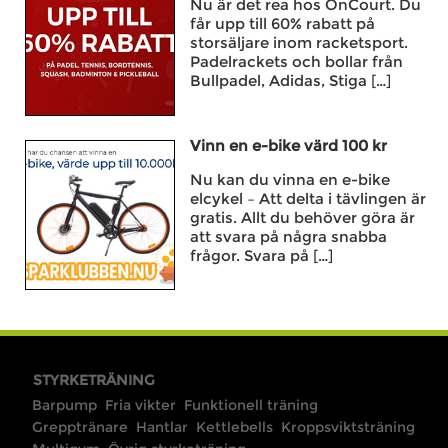
Nu är det rea hos OnCourt. Du
får upp till 60% rabatt på
storsäljare inom racketsport.
Padelrackets och bollar från
Bullpadel, Adidas, Stiga […]
Vinn en e-bike värd 100 kr
Nu kan du vinna en e-bike
elcykel – Att delta i tävlingen är
gratis. Allt du behöver göra är
att svara på några snabba
frågor. Svara på […]
STYRKETRÄNING
Barpump
Fria vikter
Funktionell träning
Grepptränare
Hantlar
Kettlebells
Kroppsviktsträning