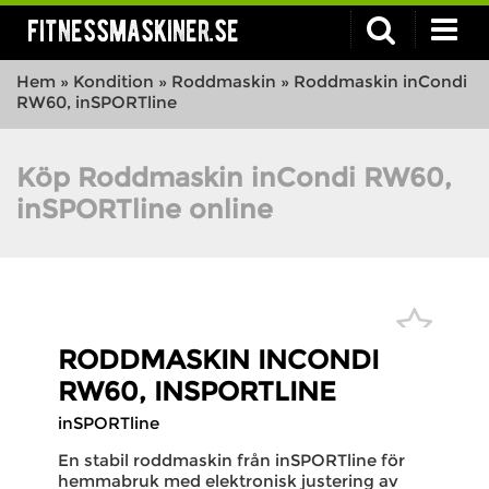
fitnessmaskiner.se
Hem
»
Kondition
»
Roddmaskin
»
Roddmaskin inCondi
RW60, inSPORTline
Köp Roddmaskin inCondi RW60,
inSPORTline online
RODDMASKIN INCONDI
RW60, INSPORTLINE
inSPORTline
En stabil roddmaskin från inSPORTline för
hemmabruk med elektronisk justering av