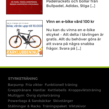
Padelrackets och bollar från
Bullpadel, Adidas, Stiga […]
Vinn en e-bike värd 100 kr
Nu kan du vinna en e-bike
elcykel – Att delta i tävlingen är
gratis. Allt du behöver göra är
att svara på några snabba
frågor. Svara på […]
STYRKETRÄNING
Barpump
Fria vikter
Funktionell träning
Grepptränare
Hantlar
Kettlebells
Kroppsviktsträning
Multigym
Övrig styrketräning
Powerbags & Sandsäckar
Skivstänger
Ställningar & Racks
Träningspaket
Viktskivor