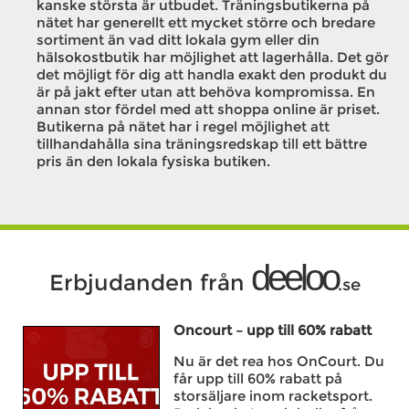
kanske största är utbudet. Träningsbutikerna på
nätet har generellt ett mycket större och bredare
sortiment än vad ditt lokala gym eller din
hälsokostbutik har möjlighet att lagerhålla. Det gör
det möjligt för dig att handla exakt den produkt du
är på jakt efter utan att behöva kompromissa. En
annan stor fördel med att shoppa online är priset.
Butikerna på nätet har i regel möjlighet att
tillhandahålla sina träningsredskap till ett bättre
pris än den lokala fysiska butiken.
deeloo
Erbjudanden från
.se
Oncourt – upp till 60% rabatt
Nu är det rea hos OnCourt. Du
får upp till 60% rabatt på
storsäljare inom racketsport.