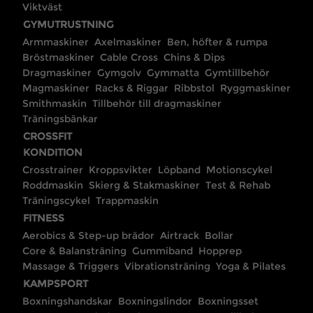
Viktväst
GYMUTRUSTNING
Armmaskiner
Axelmaskiner
Ben, höfter & rumpa
Bröstmaskiner
Cable Cross
Chins & Dips
Dragmaskiner
Gymgolv
Gymmatta
Gymtillbehör
Magmaskiner
Racks & Riggar
Ribbstol
Ryggmaskiner
Smithmaskin
Tillbehör till dragmaskiner
Träningsbänkar
CROSSFIT
KONDITION
Crosstrainer
Kroppsvikter
Löpband
Motionscykel
Roddmaskin
Skierg & Stakmaskiner
Test & Rehab
Träningscykel
Trappmaskin
FITNESS
Aerobics & Step-up brädor
Airtrack
Bollar
Core & Balansträning
Gummiband
Hopprep
Massage & Triggers
Vibrationsträning
Yoga & Pilates
KAMPSPORT
Boxningshandskar
Boxningslindor
Boxningsset