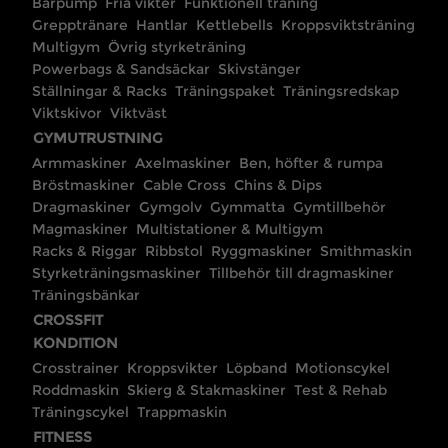
Barpump
Fria vikter
Funktionell träning
Grepptränare
Hantlar
Kettlebells
Kroppsviktsträning
Multigym
Övrig styrketräning
Powerbags & Sandsäckar
Skivstänger
Ställningar & Racks
Träningspaket
Träningsredskap
Viktskivor
Viktväst
GYMUTRUSTNING
Armmaskiner
Axelmaskiner
Ben, höfter & rumpa
Bröstmaskiner
Cable Cross
Chins & Dips
Dragmaskiner
Gymgolv
Gymmatta
Gymtillbehör
Magmaskiner
Multistationer & Multigym
Racks & Riggar
Ribbstol
Ryggmaskiner
Smithmaskin
Styrketräningsmaskiner
Tillbehör till dragmaskiner
Träningsbänkar
CROSSFIT
KONDITION
Crosstrainer
Kroppsvikter
Löpband
Motionscykel
Roddmaskin
Skierg & Stakmaskiner
Test & Rehab
Träningscykel
Trappmaskin
FITNESS