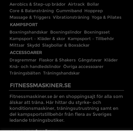
Aerobics & Step-up brädor
Airtrack
Bollar
Core & Balansträning
Gummiband
Hopprep
Massage & Triggers
Vibrationsträning
Yoga & Pilates
KAMPSPORT
Boxningshandskar
Boxningslindor
Boxningsset
Kampsport – Kläder & skor
Kampsport – Tillbehör
Mittsar
Skydd
Slagbollar & Boxsäckar
ACCESSOARER
Dragremmar
Flaskor & Shakers
Gångstavar
Kläder
Knä- och handledslindor
Övriga accessoarer
Träningsbälten
Träningshandskar
FITNESSMASKINER.SE
Fitnessmaskiner.se är en shoppingsajt för alla som
älskar att träna. Här hittar du styrke- och
konditionsmaskiner, träningsutrustning samt en
del kampsportstillbehör från flera av Sveriges
ledande träningsbutiker.
ANNAT PÅ NÄTET