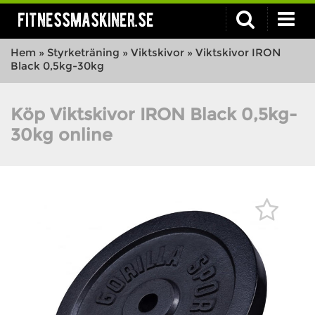
fitnessmaskiner.se
Hem
»
Styrketräning
»
Viktskivor
»
Viktskivor IRON
Black 0,5kg-30kg
Köp Viktskivor IRON Black 0,5kg-
30kg online