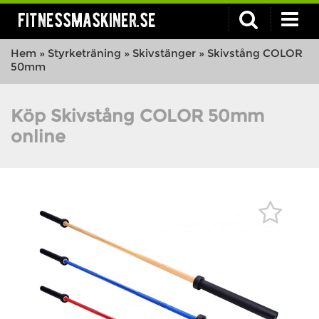
fitnessmaskiner.se
Hem
»
Styrketräning
»
Skivstänger
»
Skivstång COLOR
50mm
Köp Skivstång COLOR 50mm
online