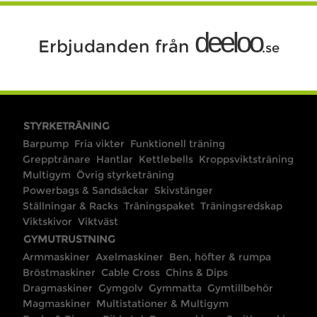
deeloo
Erbjudanden från
.se
STYRKETRÄNING
Barpump
Fria vikter
Funktionell träning
Grepptränare
Hantlar
Kettlebells
Kroppsviktsträning
Multigym
Övrig styrketräning
Powerbags & Sandsäckar
Skivstänger
Ställningar & Racks
Träningspaket
Träningsredskap
Viktskivor
Viktväst
GYMUTRUSTNING
Armmaskiner
Axelmaskiner
Ben, höfter & rumpa
Bröstmaskiner
Cable Cross
Chins & Dips
Dragmaskiner
Gymgolv
Gymmatta
Gymtillbehör
Magmaskiner
Multistationer & Multigym