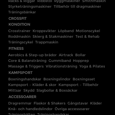
Racks & Riggar
Ribbstol
Ryggmaskiner
Smithmaskin
Styrketräningsmaskiner
Tillbehör till dragmaskiner
Träningsbänkar
CROSSFIT
KONDITION
Crosstrainer
Kroppsvikter
Löpband
Motionscykel
Roddmaskin
Skierg & Stakmaskiner
Test & Rehab
Träningscykel
Trappmaskin
FITNESS
Aerobics & Step-up brädor
Airtrack
Bollar
Core & Balansträning
Gummiband
Hopprep
Massage & Triggers
Vibrationsträning
Yoga & Pilates
KAMPSPORT
Boxningshandskar
Boxningslindor
Boxningsset
Kampsport – Kläder & skor
Kampsport – Tillbehör
Mittsar
Skydd
Slagbollar & Boxsäckar
ACCESSOARER
Dragremmar
Flaskor & Shakers
Gångstavar
Kläder
Knä- och handledslindor
Övriga accessoarer
Träningsbälten
Träningshandskar