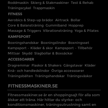
Roddmaskin
Skierg & Stakmaskiner
Test & Rehab
Träningscykel
Trappmaskin
FITNESS
Aerobics & Step-up brädor
Airtrack
Bollar
Core & Balansträning
Gummiband
Hopprep
Massage & Triggers
Vibrationsträning
Yoga & Pilates
KAMPSPORT
Boxningshandskar
Boxningslindor
Boxningsset
Kampsport – Kläder & skor
Kampsport – Tillbehör
Mittsar
Skydd
Slagbollar & Boxsäckar
ACCESSOARER
Dragremmar
Flaskor & Shakers
Gångstavar
Kläder
Knä- och handledslindor
Övriga accessoarer
Träningsbälten
Träningshandskar
Träningsväskor
FITNESSMASKINER.SE
Fitnessmaskiner.se är en shoppingsajt för alla som
älskar att träna. Här hittar du styrke- och
konditionsmaskiner, träningsutrustning samt en