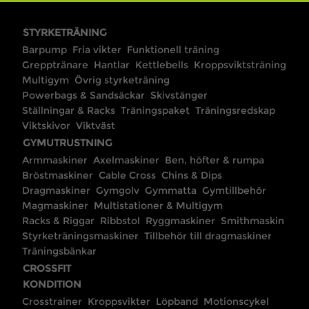
STYRKETRÄNING
Barpump
Fria vikter
Funktionell träning
Grepptränare
Hantlar
Kettlebells
Kroppsviktsträning
Multigym
Övrig styrketräning
Powerbags & Sandsäckar
Skivstänger
Ställningar & Racks
Träningspaket
Träningsredskap
Viktskivor
Viktväst
GYMUTRUSTNING
Armmaskiner
Axelmaskiner
Ben, höfter & rumpa
Bröstmaskiner
Cable Cross
Chins & Dips
Dragmaskiner
Gymgolv
Gymmatta
Gymtillbehör
Magmaskiner
Multistationer & Multigym
Racks & Riggar
Ribbstol
Ryggmaskiner
Smithmaskin
Styrketräningsmaskiner
Tillbehör till dragmaskiner
Träningsbänkar
CROSSFIT
KONDITION
Crosstrainer
Kroppsvikter
Löpband
Motionscykel