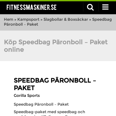
fitnessmaskiner.se
Hem
»
Kampsport
»
Slagbollar & Boxsäckar
»
Speedbag
Päronboll – Paket
Köp Speedbag Päronboll – Paket
online
SPEEDBAG PÄRONBOLL –
PAKET
Gorilla Sports
Speedbag Päronboll – Paket
Speedbag-paket med speedbag och