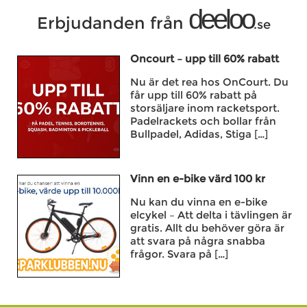
deeloo
Erbjudanden från
.se
Oncourt – upp till 60% rabatt
Nu är det rea hos OnCourt. Du
får upp till 60% rabatt på
storsäljare inom racketsport.
Padelrackets och bollar från
Bullpadel, Adidas, Stiga […]
Vinn en e-bike värd 100 kr
Nu kan du vinna en e-bike
elcykel – Att delta i tävlingen är
gratis. Allt du behöver göra är
att svara på några snabba
frågor. Svara på […]