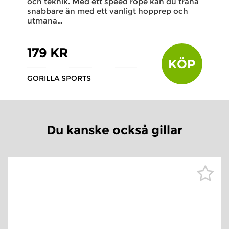
och teknik. Med ett speed rope kan du träna
snabbare än med ett vanligt hopprep och
utmana…
179 KR
KÖP
GORILLA SPORTS
Du kanske också gillar