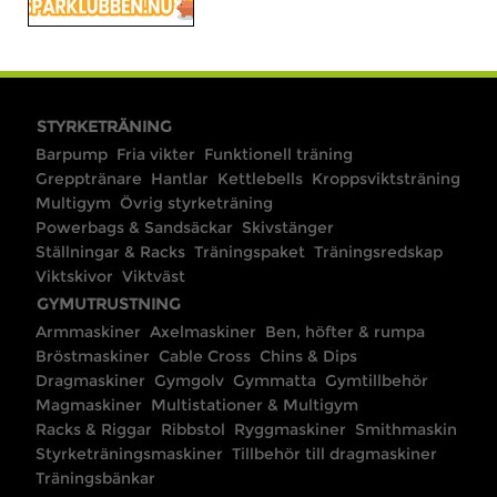
STYRKETRÄNING
Barpump
Fria vikter
Funktionell träning
Grepptränare
Hantlar
Kettlebells
Kroppsviktsträning
Multigym
Övrig styrketräning
Powerbags & Sandsäckar
Skivstänger
Ställningar & Racks
Träningspaket
Träningsredskap
Viktskivor
Viktväst
GYMUTRUSTNING
Armmaskiner
Axelmaskiner
Ben, höfter & rumpa
Bröstmaskiner
Cable Cross
Chins & Dips
Dragmaskiner
Gymgolv
Gymmatta
Gymtillbehör
Magmaskiner
Multistationer & Multigym
Racks & Riggar
Ribbstol
Ryggmaskiner
Smithmaskin
Styrketräningsmaskiner
Tillbehör till dragmaskiner
Träningsbänkar