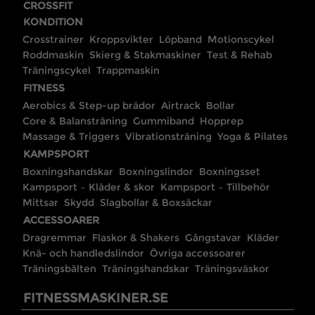
CROSSFIT
KONDITION
Crosstrainer
Kroppsvikter
Löpband
Motionscykel
Roddmaskin
Skierg & Stakmaskiner
Test & Rehab
Träningscykel
Trappmaskin
FITNESS
Aerobics & Step-up brädor
Airtrack
Bollar
Core & Balansträning
Gummiband
Hopprep
Massage & Triggers
Vibrationsträning
Yoga & Pilates
KAMPSPORT
Boxningshandskar
Boxningslindor
Boxningsset
Kampsport – Kläder & skor
Kampsport – Tillbehör
Mittsar
Skydd
Slagbollar & Boxsäckar
ACCESSOARER
Dragremmar
Flaskor & Shakers
Gångstavar
Kläder
Knä- och handledslindor
Övriga accessoarer
Träningsbälten
Träningshandskar
Träningsväskor
FITNESSMASKINER.SE