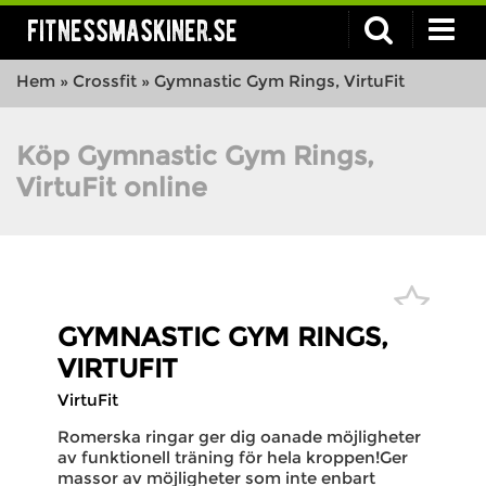
fitnessmaskiner.se
Hem
»
Crossfit
»
Gymnastic Gym Rings, VirtuFit
Köp Gymnastic Gym Rings,
VirtuFit online
GYMNASTIC GYM RINGS,
VIRTUFIT
VirtuFit
Romerska ringar ger dig oanade möjligheter
av funktionell träning för hela kroppen!Ger
massor av möjligheter som inte enbart