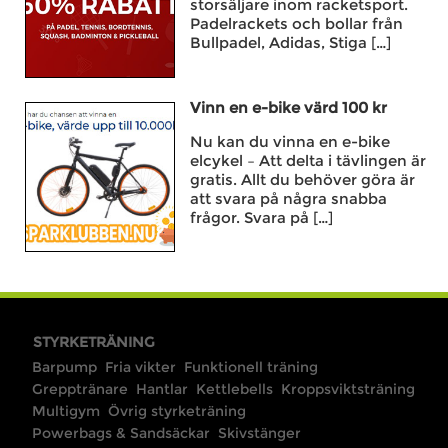
storsäljare inom racketsport.
Padelrackets och bollar från
Bullpadel, Adidas, Stiga […]
Vinn en e-bike värd 100 kr
Nu kan du vinna en e-bike
elcykel – Att delta i tävlingen är
gratis. Allt du behöver göra är
att svara på några snabba
frågor. Svara på […]
STYRKETRÄNING
Barpump
Fria vikter
Funktionell träning
Grepptränare
Hantlar
Kettlebells
Kroppsviktsträning
Multigym
Övrig styrketräning
Powerbags & Sandsäckar
Skivstänger