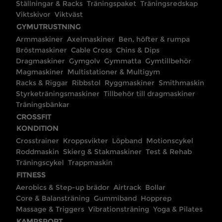
Ställningar & Racks
Träningspaket
Träningsredskap
Viktskivor
Viktväst
GYMUTRUSTNING
Armmaskiner
Axelmaskiner
Ben, höfter & rumpa
Bröstmaskiner
Cable Cross
Chins & Dips
Dragmaskiner
Gymgolv
Gymmatta
Gymtillbehör
Magmaskiner
Multistationer & Multigym
Racks & Riggar
Ribbstol
Ryggmaskiner
Smithmaskin
Styrketräningsmaskiner
Tillbehör till dragmaskiner
Träningsbänkar
CROSSFIT
KONDITION
Crosstrainer
Kroppsvikter
Löpband
Motionscykel
Roddmaskin
Skierg & Stakmaskiner
Test & Rehab
Träningscykel
Trappmaskin
FITNESS
Aerobics & Step-up brädor
Airtrack
Bollar
Core & Balansträning
Gummiband
Hopprep
Massage & Triggers
Vibrationsträning
Yoga & Pilates
KAMPSPORT