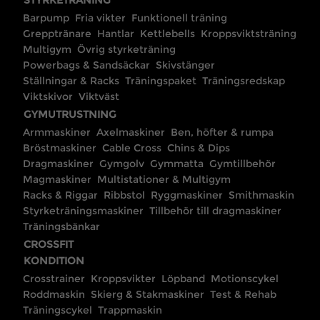
STYRKETRÄNING
Barpump
Fria vikter
Funktionell träning
Grepptränare
Hantlar
Kettlebells
Kroppsviktsträning
Multigym
Övrig styrketräning
Powerbags & Sandsäckar
Skivstänger
Ställningar & Racks
Träningspaket
Träningsredskap
Viktskivor
Viktväst
GYMUTRUSTNING
Armmaskiner
Axelmaskiner
Ben, höfter & rumpa
Bröstmaskiner
Cable Cross
Chins & Dips
Dragmaskiner
Gymgolv
Gymmatta
Gymtillbehör
Magmaskiner
Multistationer & Multigym
Racks & Riggar
Ribbstol
Ryggmaskiner
Smithmaskin
Styrketräningsmaskiner
Tillbehör till dragmaskiner
Träningsbänkar
CROSSFIT
KONDITION
Crosstrainer
Kroppsvikter
Löpband
Motionscykel
Roddmaskin
Skierg & Stakmaskiner
Test & Rehab
Träningscykel
Trappmaskin