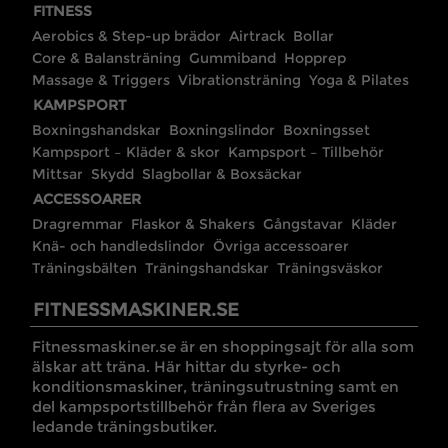
FITNESS
Aerobics & Step-up brädor
Airtrack
Bollar
Core & Balansträning
Gummiband
Hopprep
Massage & Triggers
Vibrationsträning
Yoga & Pilates
KAMPSPORT
Boxningshandskar
Boxningslindor
Boxningsset
Kampsport – Kläder & skor
Kampsport – Tillbehör
Mittsar
Skydd
Slagbollar & Boxsäckar
ACCESSOARER
Dragremmar
Flaskor & Shakers
Gångstavar
Kläder
Knä- och handledslindor
Övriga accessoarer
Träningsbälten
Träningshandskar
Träningsväskor
FITNESSMASKINER.SE
Fitnessmaskiner.se är en shoppingsajt för alla som
älskar att träna. Här hittar du styrke- och
konditionsmaskiner, träningsutrustning samt en
del kampsportstillbehör från flera av Sveriges
ledande träningsbutiker.