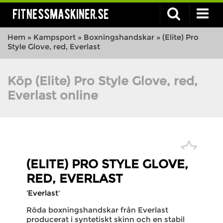
fitnessmaskiner.se
Hem
»
Kampsport
»
Boxningshandskar
»
(Elite) Pro
Style Glove, red, Everlast
Köp (Elite) Pro Style Glove, red,
Everlast online
(ELITE) PRO STYLE GLOVE,
RED, EVERLAST
'Everlast'
Röda boxningshandskar från Everlast
producerat i syntetiskt skinn och en stabil