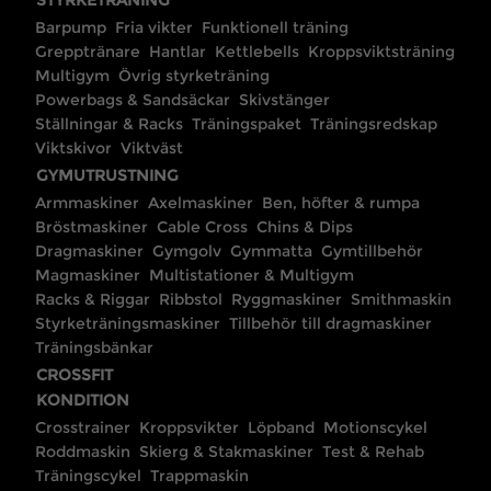
STYRKETRÄNING
Barpump
Fria vikter
Funktionell träning
Grepptränare
Hantlar
Kettlebells
Kroppsviktsträning
Multigym
Övrig styrketräning
Powerbags & Sandsäckar
Skivstänger
Ställningar & Racks
Träningspaket
Träningsredskap
Viktskivor
Viktväst
GYMUTRUSTNING
Armmaskiner
Axelmaskiner
Ben, höfter & rumpa
Bröstmaskiner
Cable Cross
Chins & Dips
Dragmaskiner
Gymgolv
Gymmatta
Gymtillbehör
Magmaskiner
Multistationer & Multigym
Racks & Riggar
Ribbstol
Ryggmaskiner
Smithmaskin
Styrketräningsmaskiner
Tillbehör till dragmaskiner
Träningsbänkar
CROSSFIT
KONDITION
Crosstrainer
Kroppsvikter
Löpband
Motionscykel
Roddmaskin
Skierg & Stakmaskiner
Test & Rehab
Träningscykel
Trappmaskin