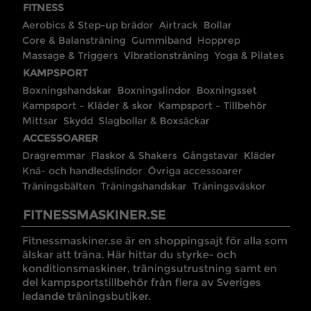
FITNESS
Aerobics & Step-up brädor
Airtrack
Bollar
Core & Balansträning
Gummiband
Hopprep
Massage & Triggers
Vibrationsträning
Yoga & Pilates
KAMPSPORT
Boxningshandskar
Boxningslindor
Boxningsset
Kampsport – Kläder & skor
Kampsport – Tillbehör
Mittsar
Skydd
Slagbollar & Boxsäckar
ACCESSOARER
Dragremmar
Flaskor & Shakers
Gångstavar
Kläder
Knä- och handledslindor
Övriga accessoarer
Träningsbälten
Träningshandskar
Träningsväskor
FITNESSMASKINER.SE
Fitnessmaskiner.se är en shoppingsajt för alla som
älskar att träna. Här hittar du styrke- och
konditionsmaskiner, träningsutrustning samt en
del kampsportstillbehör från flera av Sveriges
ledande träningsbutiker.