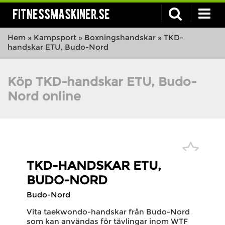
fitnessmaskiner.se
Hem
»
Kampsport
»
Boxningshandskar
»
TKD-
handskar ETU, Budo-Nord
Köp TKD-handskar ETU, Budo-
Nord online
TKD-HANDSKAR ETU,
BUDO-NORD
Budo-Nord
Vita taekwondo-handskar från Budo-Nord
som kan användas för tävlingar inom WTF