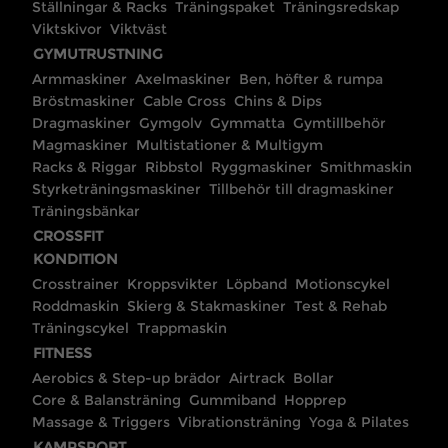
Ställningar & Racks
Träningspaket
Träningsredskap
Viktskivor
Viktväst
GYMUTRUSTNING
Armmaskiner
Axelmaskiner
Ben, höfter & rumpa
Bröstmaskiner
Cable Cross
Chins & Dips
Dragmaskiner
Gymgolv
Gymmatta
Gymtillbehör
Magmaskiner
Multistationer & Multigym
Racks & Riggar
Ribbstol
Ryggmaskiner
Smithmaskin
Styrketräningsmaskiner
Tillbehör till dragmaskiner
Träningsbänkar
CROSSFIT
KONDITION
Crosstrainer
Kroppsvikter
Löpband
Motionscykel
Roddmaskin
Skierg & Stakmaskiner
Test & Rehab
Träningscykel
Trappmaskin
FITNESS
Aerobics & Step-up brädor
Airtrack
Bollar
Core & Balansträning
Gummiband
Hopprep
Massage & Triggers
Vibrationsträning
Yoga & Pilates
KAMPSPORT