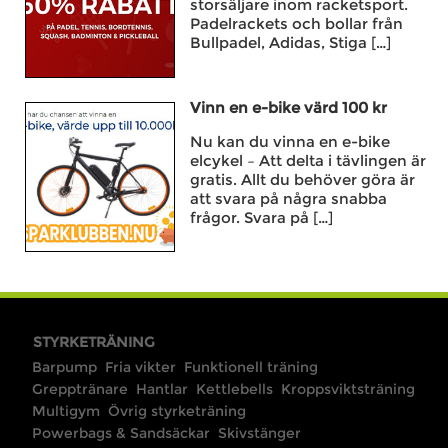
storsäljare inom racketsport.
Padelrackets och bollar från
Bullpadel, Adidas, Stiga […]
Vinn en e-bike värd 100 kr
Nu kan du vinna en e-bike
elcykel – Att delta i tävlingen är
gratis. Allt du behöver göra är
att svara på några snabba
frågor. Svara på […]
STYRKETRÄNING
Barpump
Fria vikter
Funktionell träning
Grepptränare
Hantlar
Kettlebells
Kroppsviktsträning
Multigym
Övrig styrketräning
Powerbags & Sandsäckar
Skivstänger