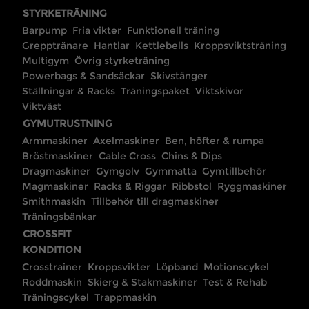
STYRKETRÄNING
Barpump
Fria vikter
Funktionell träning
Grepptränare
Hantlar
Kettlebells
Kroppsviktsträning
Multigym
Övrig styrketräning
Powerbags & Sandsäckar
Skivstänger
Ställningar & Racks
Träningspaket
Viktskivor
Viktväst
GYMUTRUSTNING
Armmaskiner
Axelmaskiner
Ben, höfter & rumpa
Bröstmaskiner
Cable Cross
Chins & Dips
Dragmaskiner
Gymgolv
Gymmatta
Gymtillbehör
Magmaskiner
Racks & Riggar
Ribbstol
Ryggmaskiner
Smithmaskin
Tillbehör till dragmaskiner
Träningsbänkar
CROSSFIT
KONDITION
Crosstrainer
Kroppsvikter
Löpband
Motionscykel
Roddmaskin
Skierg & Stakmaskiner
Test & Rehab
Träningscykel
Trappmaskin