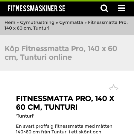
fitnessmaskiner.se
Hem
»
Gymutrustning
»
Gymmatta
»
Fitnessmatta Pro,
140 x 60 cm, Tunturi
Köp Fitnessmatta Pro, 140 x 60
cm, Tunturi online
FITNESSMATTA PRO, 140 X
60 CM, TUNTURI
'Tunturi'
En svart proffsig fitnessmatta med måtten
140×60 cm från Tunturi i ett skönt och