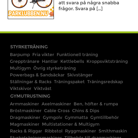
att svara på några snabba
frågor. Svara på […]
STYRKETRÄNING
Barpump
Fria vikter
Funktionell träning
Grepptränare
Hantlar
Kettlebells
Kroppsviktsträning
Multigym
Övrig styrketräning
Powerbags & Sandsäckar
Skivstänger
Ställningar & Racks
Träningspaket
Träningsredskap
Viktskivor
Viktväst
GYMUTRUSTNING
Armmaskiner
Axelmaskiner
Ben, höfter & rumpa
Bröstmaskiner
Cable Cross
Chins & Dips
Dragmaskiner
Gymgolv
Gymmatta
Gymtillbehör
Magmaskiner
Multistationer & Multigym
Racks & Riggar
Ribbstol
Ryggmaskiner
Smithmaskin
Styrketräningsmaskiner
Tillbehör till dragmaskiner