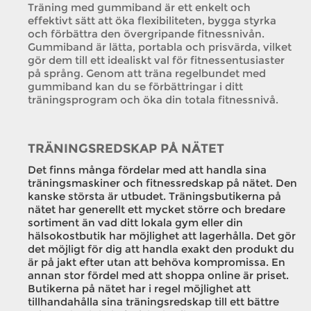
Träning med gummiband är ett enkelt och
effektivt sätt att öka flexibiliteten, bygga styrka
och förbättra den övergripande fitnessnivån.
Gummiband är lätta, portabla och prisvärda, vilket
gör dem till ett idealiskt val för fitnessentusiaster
på språng. Genom att träna regelbundet med
gummiband kan du se förbättringar i ditt
träningsprogram och öka din totala fitnessnivå.
TRÄNINGSREDSKAP PÅ NÄTET
Det finns många fördelar med att handla sina
träningsmaskiner och fitnessredskap på nätet. Den
kanske största är utbudet. Träningsbutikerna på
nätet har generellt ett mycket större och bredare
sortiment än vad ditt lokala gym eller din
hälsokostbutik har möjlighet att lagerhålla. Det gör
det möjligt för dig att handla exakt den produkt du
är på jakt efter utan att behöva kompromissa. En
annan stor fördel med att shoppa online är priset.
Butikerna på nätet har i regel möjlighet att
tillhandahålla sina träningsredskap till ett bättre