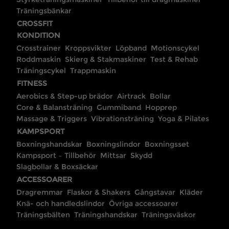
Träningsbänkar
CROSSFIT
KONDITION
Crosstrainer
Kroppsvikter
Löpband
Motionscykel
Roddmaskin
Skierg & Stakmaskiner
Test & Rehab
Träningscykel
Trappmaskin
FITNESS
Aerobics & Step-up brädor
Airtrack
Bollar
Core & Balansträning
Gummiband
Hopprep
Massage & Triggers
Vibrationsträning
Yoga & Pilates
KAMPSPORT
Boxningshandskar
Boxningslindor
Boxningsset
Kampsport – Tillbehör
Mittsar
Skydd
Slagbollar & Boxsäckar
ACCESSOARER
Dragremmar
Flaskor & Shakers
Gångstavar
Kläder
Knä- och handledslindor
Övriga accessoarer
Träningsbälten
Träningshandskar
Träningsväskor