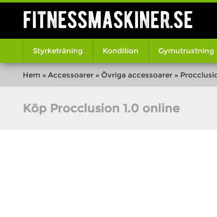
fitnessmaskiner.se
Styrketräning
Kondition
Gymutrustning
Hem
»
Accessoarer
»
Övriga accessoarer
»
Procclusio
Köp Procclusion 1.0 online