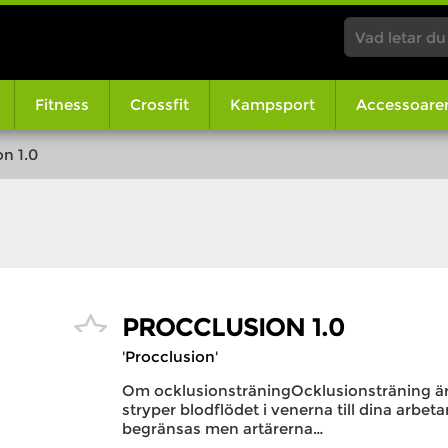
Fitness
Crossfit
Kampsport
Accessoare
n 1.0
PROCCLUSION 1.0
'Procclusion'
Om ocklusionsträningOcklusionsträning är 
stryper blodflödet i venerna till dina arbe
begränsas men artärerna…