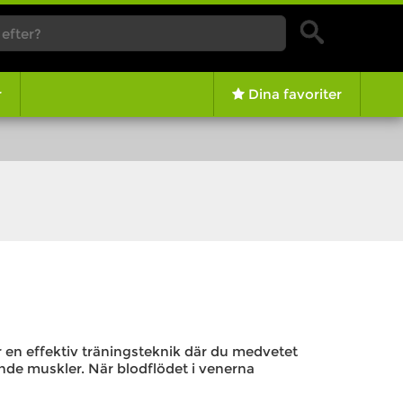
r
Dina favoriter
en effektiv träningsteknik där du medvetet
tande muskler. När blodflödet i venerna