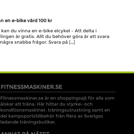
n en e-bike värd 100 kr
kan du vinna en e-bike elcykel – Att delta i
lingen är gratis. Allt du behöver göra är att svara
några snabba frågor. Svara på […]
FITNESSMASKINER.SE
Fitnessmaskiner.se är en shoppingsajt för alla som
älskar att träna. Här hittar du styrke- och
konditionsmaskiner, träningsutrustning samt en
del kampsportstillbehör från flera av Sveriges
ledande träningsbutiker.