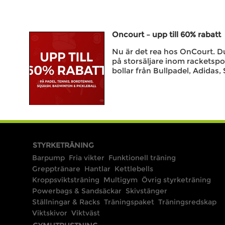
Oncourt – upp till 60% rabatt
Nu är det rea hos OnCourt. Du 
på storsäljare inom racketspo
bollar från Bullpadel, Adidas, 
STYRKETRÄNING
Barpump
Fria vikter
Funktionell träning
Grepptränare
Hantlar
Kettlebells
Kroppsviktsträning
Multigym
Övrig styrketräning
Powerbags & Sandsäckar
Skivstänger
Ställningar & Racks
Träningspaket
Träningsredskap
Viktskivor
Viktväst