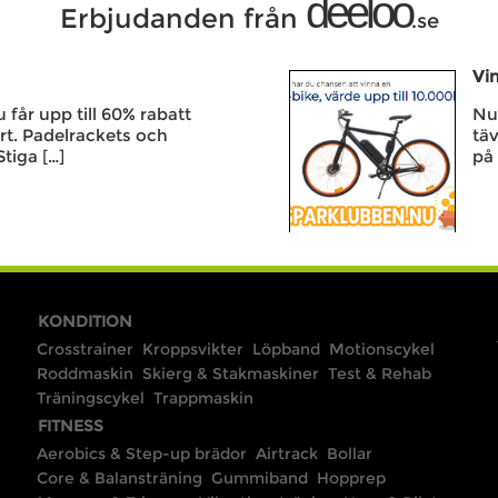
deeloo
Erbjudanden från
.se
Vin
får upp till 60% rabatt
Nu 
rt. Padelrackets och
täv
Stiga […]
på 
KONDITION
Crosstrainer
Kroppsvikter
Löpband
Motionscykel
Roddmaskin
Skierg & Stakmaskiner
Test & Rehab
Träningscykel
Trappmaskin
FITNESS
Aerobics & Step-up brädor
Airtrack
Bollar
Core & Balansträning
Gummiband
Hopprep