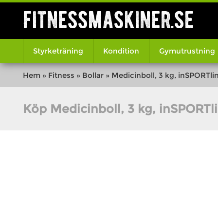
fitnessmaskiner.se
Styrketräning
Kondition
Gymutrustning
Hem
»
Fitness
»
Bollar
»
Medicinboll, 3 kg, inSPORTli
Köp Medicinboll, 3 kg, inSPORTl