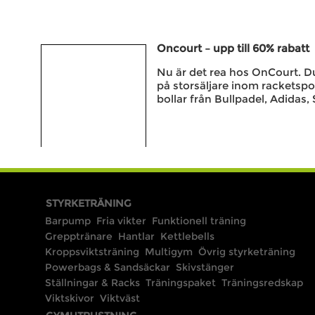
Oncourt – upp till 60% rabatt
Nu är det rea hos OnCourt. Du 
på storsäljare inom racketspo
bollar från Bullpadel, Adidas, 
STYRKETRÄNING
Barpump
Fria vikter
Funktionell träning
Grepptränare
Hantlar
Kettlebells
Kroppsviktsträning
Multigym
Övrig styrketräning
Powerbags & Sandsäckar
Skivstänger
Ställningar & Racks
Träningspaket
Träningsredskap
Viktskivor
Viktväst