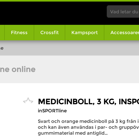
Fitness
Crossfit
Kampsport
Accessoare
ne
ine online
MEDICINBOLL, 3 KG, INS
inSPORTline
Svart och orange medicinboll på 3 kg från
och kan även användas i par- och gruppövnin
gummimaterial med antiglid…