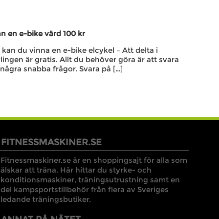
n en e-bike värd 100 kr
kan du vinna en e-bike elcykel – Att delta i
lingen är gratis. Allt du behöver göra är att svara
några snabba frågor. Svara på […]
FITNESSMASKINER.SE
Fitnessmaskiner.se är en shoppingsajt för alla som
älskar att träna. Här hittar du styrke- och
konditionsmaskiner, träningsutrustning samt en
del kampsportstillbehör från flera av Sveriges
ledande träningsbutiker.