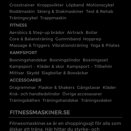
Crosstrainer
Kroppsvikter
Löpband
Motionscykel
Roddmaskin
Skierg & Stakmaskiner
Test & Rehab
Träningscykel
Trappmaskin
FITNESS
Aerobics & Step-up brädor
Airtrack
Bollar
Core & Balansträning
Gummiband
Hopprep
Massage & Triggers
Vibrationsträning
Yoga & Pilates
KAMPSPORT
Boxningshandskar
Boxningslindor
Boxningsset
Kampsport – Kläder & skor
Kampsport – Tillbehör
Mittsar
Skydd
Slagbollar & Boxsäckar
ACCESSOARER
Dragremmar
Flaskor & Shakers
Gångstavar
Kläder
Knä- och handledslindor
Övriga accessoarer
Träningsbälten
Träningshandskar
Träningsväskor
FITNESSMASKINER.SE
Fitnessmaskiner.se är en shoppingsajt för alla som
älskar att träna. Här hittar du styrke- och