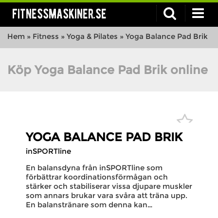
fitnessmaskiner.se
Hem
»
Fitness
»
Yoga & Pilates
»
Yoga Balance Pad Brik
Köp Yoga Balance Pad Brik online
YOGA BALANCE PAD BRIK
inSPORTline
En balansdyna från inSPORTline som
förbättrar koordinationsförmågan och
stärker och stabiliserar vissa djupare muskler
som annars brukar vara svåra att träna upp.
En balanstränare som denna kan…