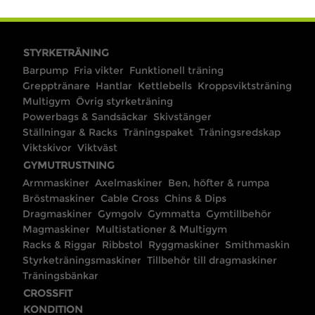
STYRKETRÄNING
Barpump
Fria vikter
Funktionell träning
Grepptränare
Hantlar
Kettlebells
Kroppsviktsträning
Multigym
Övrig styrketräning
Powerbags & Sandsäckar
Skivstänger
Ställningar & Racks
Träningspaket
Träningsredskap
Viktskivor
Viktväst
GYMUTRUSTNING
Armmaskiner
Axelmaskiner
Ben, höfter & rumpa
Bröstmaskiner
Cable Cross
Chins & Dips
Dragmaskiner
Gymgolv
Gymmatta
Gymtillbehör
Magmaskiner
Multistationer & Multigym
Racks & Riggar
Ribbstol
Ryggmaskiner
Smithmaskin
Styrketräningsmaskiner
Tillbehör till dragmaskiner
Träningsbänkar
CROSSFIT
KONDITION