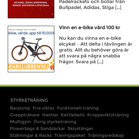
Padelrackets och bollar från
Bullpadel, Adidas, Stiga […]
Vinn en e-bike värd 100 kr
Nu kan du vinna en e-bike
elcykel – Att delta i tävlingen är
gratis. Allt du behöver göra är
att svara på några snabba
frågor. Svara på […]
STYRKETRÄNING
Barpump
Fria vikter
Funktionell träning
Grepptränare
Hantlar
Kettlebells
Kroppsviktsträning
Multigym
Övrig styrketräning
Powerbags & Sandsäckar
Skivstänger
Ställningar & Racks
Träningspaket
Träningsredskap