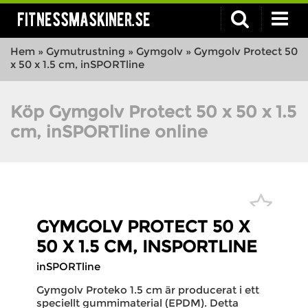
fitnessmaskiner.se
Hem
»
Gymutrustning
»
Gymgolv
»
Gymgolv Protect 50
x 50 x 1.5 cm, inSPORTline
Köp Gymgolv Protect 50 x 50 x 1.5
cm, inSPORTline online
GYMGOLV PROTECT 50 X
50 X 1.5 CM, INSPORTLINE
inSPORTline
Gymgolv Proteko 1.5 cm är producerat i ett
speciellt gummimaterial (EPDM). Detta