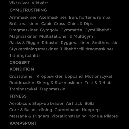
Viktskivor
Viktväst
GYMUTRUSTNING
Armmaskiner
Axelmaskiner
Ben, höfter & rumpa
Bröstmaskiner
Cable Cross
Chins & Dips
Dragmaskiner
Gymgolv
Gymmatta
Gymtillbehör
Magmaskiner
Multistationer & Multigym
Racks & Riggar
Ribbstol
Ryggmaskiner
Smithmaskin
Styrketräningsmaskiner
Tillbehör till dragmaskiner
Träningsbänkar
CROSSFIT
KONDITION
Crosstrainer
Kroppsvikter
Löpband
Motionscykel
Roddmaskin
Skierg & Stakmaskiner
Test & Rehab
Träningscykel
Trappmaskin
FITNESS
Aerobics & Step-up brädor
Airtrack
Bollar
Core & Balansträning
Gummiband
Hopprep
Massage & Triggers
Vibrationsträning
Yoga & Pilates
KAMPSPORT