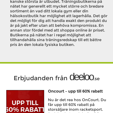
kanske största är utbudet. Träningsbutikerna på
nätet har generellt ett mycket större och bredare
sortiment än vad ditt lokala gym eller din
hälsokostbutik har möjlighet att lagerhålla. Det gör
det möjligt för dig att handla exakt den produkt du
är på jakt efter utan att behöva kompromissa. En
annan stor fördel med att shoppa online är priset.
Butikerna på nätet har i regel möjlighet att
tillhandahålla sina träningsredskap till ett bättre
pris än den lokala fysiska butiken.
deeloo
Erbjudanden från
.se
Oncourt – upp till 60% rabatt
Nu är det rea hos OnCourt. Du
får upp till 60% rabatt på
storsäljare inom racketsport.