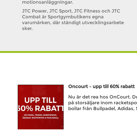
motionsanläggningar.
JTC Power, JTC Sport, JTC Fitness och JTC
Combat är Sportgymbutikens egna
varumärken, där ständigt utvecklingsarbete
sker.
Oncourt – upp till 60% rabatt
Nu är det rea hos OnCourt. Du 
på storsäljare inom racketspo
bollar från Bullpadel, Adidas, 