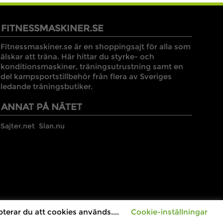
FITNESSMASKINER.SE
Fitnessmaskiner.se är en shoppingsajt för alla som
älskar att träna. Här hittar du styrke- och
konditionsmaskiner, träningsutrustning samt en
del kampsportstillbehör från flera av Sveriges
ledande träningsbutiker.
ANNAT PÅ NÄTET
Sajter.net
Slan.nu
terar du att cookies används....
Cookie-inställningar