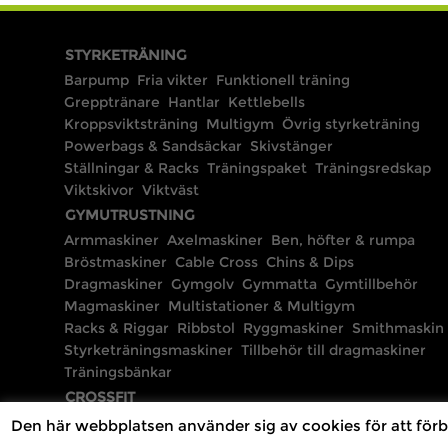
STYRKETRÄNING
Barpump
Fria vikter
Funktionell träning
Grepptränare
Hantlar
Kettlebells
Kroppsviktsträning
Multigym
Övrig styrketräning
Powerbags & Sandsäckar
Skivstänger
Ställningar & Racks
Träningspaket
Träningsredskap
Viktskivor
Viktväst
GYMUTRUSTNING
Armmaskiner
Axelmaskiner
Ben, höfter & rumpa
Bröstmaskiner
Cable Cross
Chins & Dips
Dragmaskiner
Gymgolv
Gymmatta
Gymtillbehör
Magmaskiner
Multistationer & Multigym
Racks & Riggar
Ribbstol
Ryggmaskiner
Smithmaskin
Styrketräningsmaskiner
Tillbehör till dragmaskiner
Träningsbänkar
CROSSFIT
Den här webbplatsen använder sig av cookies för att förb