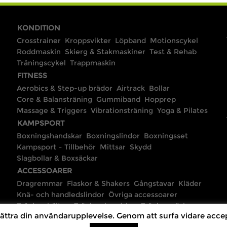
KONDITION
Crosstrainer
Kroppsvikter
Löpband
Motionscykel
Roddmaskin
Skierg & Stakmaskiner
Test & Rehab
Träningscykel
Trappmaskin
FITNESS
Aerobics & Step-up brädor
Airtrack
Bollar
Core & Balansträning
Gummiband
Hopprep
Massage & Triggers
Vibrationsträning
Yoga & Pilates
KAMPSPORT
Boxningshandskar
Boxningslindor
Boxningsset
Kampsport – Tillbehör
Mittsar
Skydd
Slagbollar & Boxsäckar
ACCESSOARER
Dragremmar
Flaskor & Shakers
Gångstavar
Kläder
Knä- och handledslindor
Övriga accessoarer
Träningsbälten
Träningshandskar
Träningsväskor
ättra din användarupplevelse. Genom att surfa vidare accep
©2024 Fitnessmaskiner.se