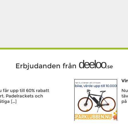
deeloo
Erbjudanden från
.se
Vin
får upp till 60% rabatt
Nu 
rt. Padelrackets och
täv
Stiga […]
på 