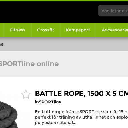
Fitness
Crossfit
Kampsport
Accessoare
ne
nSPORTline online
BATTLE ROPE, 1500 X 5 C
inSPORTline
En battlerope från inSPORTline som är 15 
perfekt för träning av uthållighet och explos
polyestermaterial…