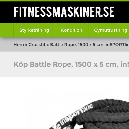
fitnessmaskiner.se
Styrketräning
Kondition
Gymutrustning
Hem
»
Crossfit
»
Battle Rope, 1500 x 5 cm, inSPORTli
Köp Battle Rope, 1500 x 5 cm, i