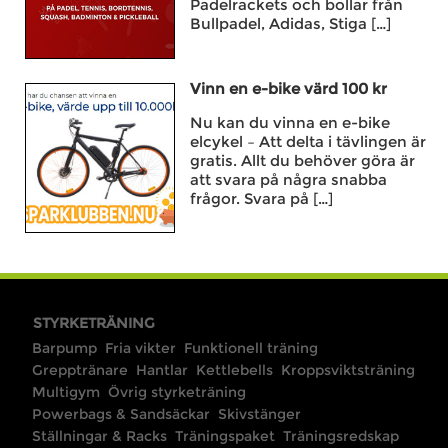
Padelrackets och bollar från
Bullpadel, Adidas, Stiga […]
Vinn en e-bike värd 100 kr
Nu kan du vinna en e-bike
elcykel – Att delta i tävlingen är
gratis. Allt du behöver göra är
att svara på några snabba
frågor. Svara på […]
STYRKETRÄNING
Barpump
Fria vikter
Funktionell träning
Grepptränare
Hantlar
Kettlebells
Kroppsviktsträning
Multigym
Övrig styrketräning
Powerbags & Sandsäckar
Skivstänger
Ställningar & Racks
Träningspaket
Träningsredskap