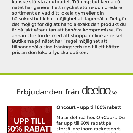
kanske största är utbudet. Träningsbutikerna på
nätet har generellt ett mycket större och bredare
sortiment än vad ditt lokala gym eller din
hälsokostbutik har möjlighet att lagerhålla. Det gör
det möjligt för dig att handla exakt den produkt du
är på jakt efter utan att behöva kompromissa. En
annan stor fördel med att shoppa online är priset.
Butikerna på nätet har i regel möjlighet att
tillhandahålla sina träningsredskap till ett bättre
pris än den lokala fysiska butiken.
deeloo
Erbjudanden från
.se
Oncourt – upp till 60% rabatt
Nu är det rea hos OnCourt. Du
får upp till 60% rabatt på
storsäljare inom racketsport.