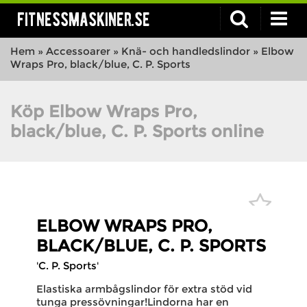
fitnessmaskiner.se
Hem
»
Accessoarer
»
Knä- och handledslindor
»
Elbow
Wraps Pro, black/blue, C. P. Sports
Köp Elbow Wraps Pro,
black/blue, C. P. Sports online
ELBOW WRAPS PRO,
BLACK/BLUE, C. P. SPORTS
'C. P. Sports'
Elastiska armbågslindor för extra stöd vid
tunga pressövningar!Lindorna har en