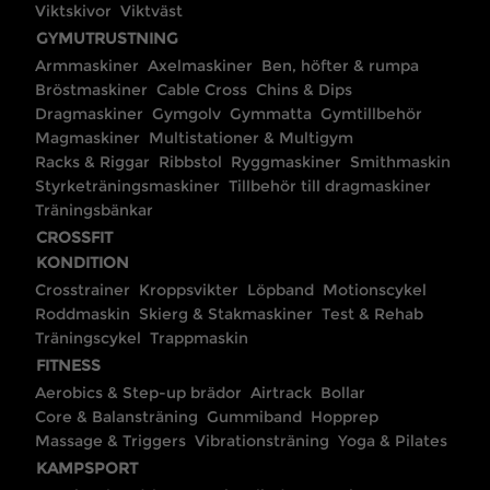
Viktskivor
Viktväst
GYMUTRUSTNING
Armmaskiner
Axelmaskiner
Ben, höfter & rumpa
Bröstmaskiner
Cable Cross
Chins & Dips
Dragmaskiner
Gymgolv
Gymmatta
Gymtillbehör
Magmaskiner
Multistationer & Multigym
Racks & Riggar
Ribbstol
Ryggmaskiner
Smithmaskin
Styrketräningsmaskiner
Tillbehör till dragmaskiner
Träningsbänkar
CROSSFIT
KONDITION
Crosstrainer
Kroppsvikter
Löpband
Motionscykel
Roddmaskin
Skierg & Stakmaskiner
Test & Rehab
Träningscykel
Trappmaskin
FITNESS
Aerobics & Step-up brädor
Airtrack
Bollar
Core & Balansträning
Gummiband
Hopprep
Massage & Triggers
Vibrationsträning
Yoga & Pilates
KAMPSPORT