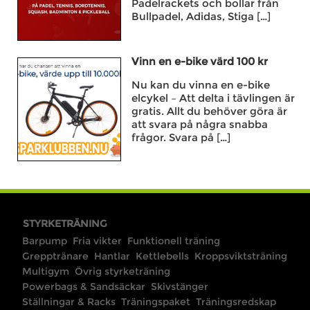
Padelrackets och bollar från
Bullpadel, Adidas, Stiga […]
Vinn en e-bike värd 100 kr
Nu kan du vinna en e-bike
elcykel – Att delta i tävlingen är
gratis. Allt du behöver göra är
att svara på några snabba
frågor. Svara på […]
STYRKETRÄNING
Barpump
Fria vikter
Funktionell träning
Grepptränare
Hantlar
Kettlebells
Kroppsviktsträning
Multigym
Övrig styrketräning
Powerbags & Sandsäckar
Skivstänger
Ställningar & Racks
Träningspaket
Träningsredskap