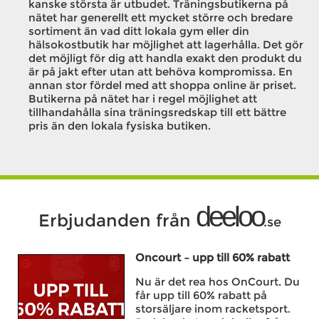
kanske största är utbudet. Träningsbutikerna på
nätet har generellt ett mycket större och bredare
sortiment än vad ditt lokala gym eller din
hälsokostbutik har möjlighet att lagerhålla. Det gör
det möjligt för dig att handla exakt den produkt du
är på jakt efter utan att behöva kompromissa. En
annan stor fördel med att shoppa online är priset.
Butikerna på nätet har i regel möjlighet att
tillhandahålla sina träningsredskap till ett bättre
pris än den lokala fysiska butiken.
deeloo
Erbjudanden från
.se
Oncourt – upp till 60% rabatt
Nu är det rea hos OnCourt. Du
får upp till 60% rabatt på
storsäljare inom racketsport.