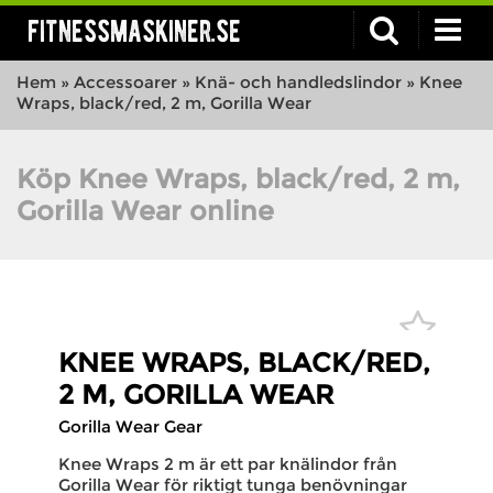
fitnessmaskiner.se
Hem
»
Accessoarer
»
Knä- och handledslindor
»
Knee
Wraps, black/red, 2 m, Gorilla Wear
Köp Knee Wraps, black/red, 2 m,
Gorilla Wear online
KNEE WRAPS, BLACK/RED,
2 M, GORILLA WEAR
Gorilla Wear Gear
Knee Wraps 2 m är ett par knälindor från
Gorilla Wear för riktigt tunga benövningar