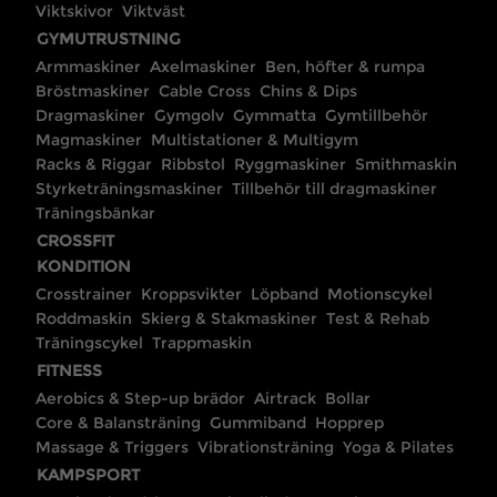
Viktskivor
Viktväst
GYMUTRUSTNING
Armmaskiner
Axelmaskiner
Ben, höfter & rumpa
Bröstmaskiner
Cable Cross
Chins & Dips
Dragmaskiner
Gymgolv
Gymmatta
Gymtillbehör
Magmaskiner
Multistationer & Multigym
Racks & Riggar
Ribbstol
Ryggmaskiner
Smithmaskin
Styrketräningsmaskiner
Tillbehör till dragmaskiner
Träningsbänkar
CROSSFIT
KONDITION
Crosstrainer
Kroppsvikter
Löpband
Motionscykel
Roddmaskin
Skierg & Stakmaskiner
Test & Rehab
Träningscykel
Trappmaskin
FITNESS
Aerobics & Step-up brädor
Airtrack
Bollar
Core & Balansträning
Gummiband
Hopprep
Massage & Triggers
Vibrationsträning
Yoga & Pilates
KAMPSPORT