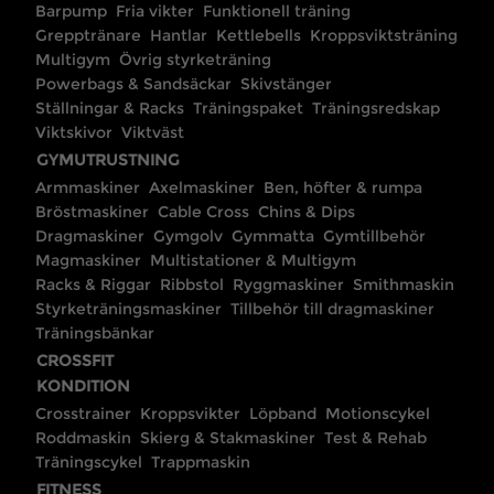
Barpump
Fria vikter
Funktionell träning
Grepptränare
Hantlar
Kettlebells
Kroppsviktsträning
Multigym
Övrig styrketräning
Powerbags & Sandsäckar
Skivstänger
Ställningar & Racks
Träningspaket
Träningsredskap
Viktskivor
Viktväst
GYMUTRUSTNING
Armmaskiner
Axelmaskiner
Ben, höfter & rumpa
Bröstmaskiner
Cable Cross
Chins & Dips
Dragmaskiner
Gymgolv
Gymmatta
Gymtillbehör
Magmaskiner
Multistationer & Multigym
Racks & Riggar
Ribbstol
Ryggmaskiner
Smithmaskin
Styrketräningsmaskiner
Tillbehör till dragmaskiner
Träningsbänkar
CROSSFIT
KONDITION
Crosstrainer
Kroppsvikter
Löpband
Motionscykel
Roddmaskin
Skierg & Stakmaskiner
Test & Rehab
Träningscykel
Trappmaskin
FITNESS