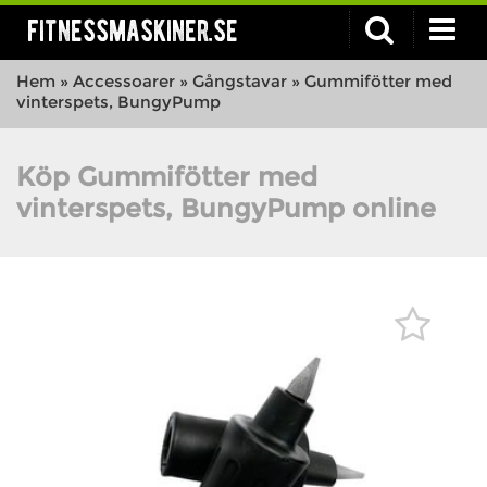
fitnessmaskiner.se
Hem
»
Accessoarer
»
Gångstavar
»
Gummifötter med
vinterspets, BungyPump
Köp Gummifötter med
vinterspets, BungyPump online