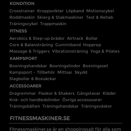
KONDITION
Crosstrainer
Kroppsvikter
Löpband
Motionscykel
Roddmaskin
Skierg & Stakmaskiner
Test & Rehab
Träningscykel
Trappmaskin
FITNESS
Aerobics & Step-up brädor
Airtrack
Bollar
Core & Balansträning
Gummiband
Hopprep
Massage & Triggers
Vibrationsträning
Yoga & Pilates
KAMPSPORT
Boxningshandskar
Boxningslindor
Boxningsset
Kampsport – Tillbehör
Mittsar
Skydd
Slagbollar & Boxsäckar
ACCESSOARER
Dragremmar
Flaskor & Shakers
Gångstavar
Kläder
Knä- och handledslindor
Övriga accessoarer
Träningsbälten
Träningshandskar
Träningsväskor
FITNESSMASKINER.SE
Fitnessmaskiner.se är en shoppingsajt för alla som