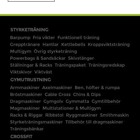
STYRKETRÄNING
Barpump
Fria vikter
Funktionell träning
Grepptränare
Hantlar
Kettlebells
Kroppsviktsträning
Multigym
Övrig styrketräning
Powerbags & Sandsäckar
Skivstänger
Ställningar & Racks
Träningspaket
Träningsredskap
Viktskivor
Viktväst
GYMUTRUSTNING
Armmaskiner
Axelmaskiner
Ben, höfter & rumpa
Bröstmaskiner
Cable Cross
Chins & Dips
Dragmaskiner
Gymgolv
Gymmatta
Gymtillbehör
Magmaskiner
Multistationer & Multigym
Racks & Riggar
Ribbstol
Ryggmaskiner
Smithmaskin
Styrketräningsmaskiner
Tillbehör till dragmaskiner
Träningsbänkar
CROSSFIT