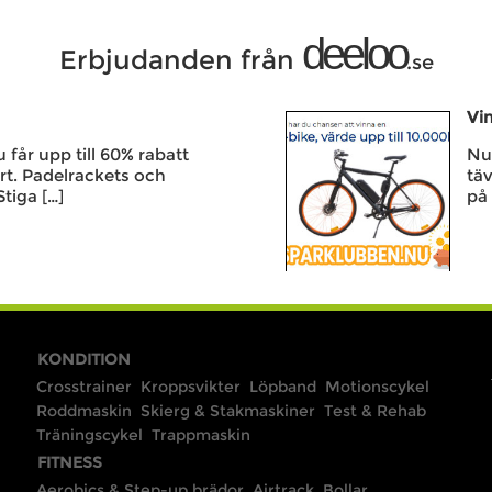
deeloo
Erbjudanden från
.se
Vin
får upp till 60% rabatt
Nu 
rt. Padelrackets och
täv
Stiga […]
på 
KONDITION
Crosstrainer
Kroppsvikter
Löpband
Motionscykel
Roddmaskin
Skierg & Stakmaskiner
Test & Rehab
Träningscykel
Trappmaskin
FITNESS
Aerobics & Step-up brädor
Airtrack
Bollar