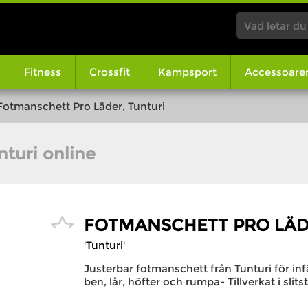
Fitness
Crossfit
Kampsport
Accessoare
Fotmanschett Pro Läder, Tunturi
turi online
FOTMANSCHETT PRO LÄD
'Tunturi'
Justerbar fotmanschett från Tunturi för inf
ben, lår, höfter och rumpa- Tillverkat i slit