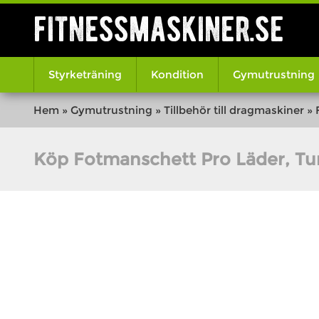
fitnessmaskiner.se
Styrketräning
Kondition
Gymutrustning
Hem
»
Gymutrustning
»
Tillbehör till dragmaskiner
»
Köp Fotmanschett Pro Läder, Tun