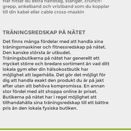
Här hittar du extra handtag, stänger, crunch-
grepp, ankelband och vristband som du kopplar
till din kabel eller cable cross-maskin
TRÄNINGSREDSKAP PÅ NÄTET
Det finns många fördelar med att handla sina
träningsmaskiner och fitnessredskap på nätet.
Den kanske största är utbudet.
Träningsbutikerna på nätet har generellt ett
mycket större och bredare sortiment än vad ditt
lokala gym eller din hälsokostbutik har
möjlighet att lagerhålla. Det gör det möjligt för
dig att handla exakt den produkt du är på jakt
efter utan att behöva kompromissa. En annan
stor fördel med att shoppa online är priset.
Butikerna på nätet har i regel möjlighet att
tillhandahålla sina träningsredskap till ett bättre
pris än den lokala fysiska butiken.