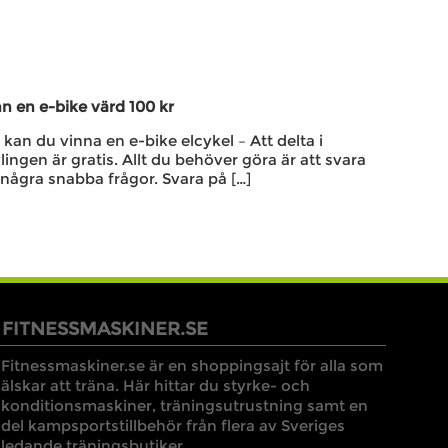
n en e-bike värd 100 kr
kan du vinna en e-bike elcykel – Att delta i
lingen är gratis. Allt du behöver göra är att svara
några snabba frågor. Svara på […]
FITNESSMASKINER.SE
Fitnessmaskiner.se är en shoppingsajt för alla som
älskar att träna. Här hittar du styrke- och
konditionsmaskiner, träningsutrustning samt en
del kampsportstillbehör från flera av Sveriges
ledande träningsbutiker.