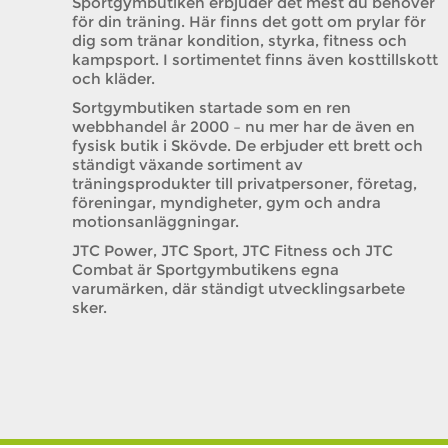
Sportgymbutiken erbjuder det mest du behöver
för din träning. Här finns det gott om prylar för
dig som tränar kondition, styrka, fitness och
kampsport. I sortimentet finns även kosttillskott
och kläder.
Sortgymbutiken startade som en ren
webbhandel år 2000 – nu mer har de även en
fysisk butik i Skövde. De erbjuder ett brett och
ständigt växande sortiment av
träningsprodukter till privatpersoner, företag,
föreningar, myndigheter, gym och andra
motionsanläggningar.
JTC Power, JTC Sport, JTC Fitness och JTC
Combat är Sportgymbutikens egna
varumärken, där ständigt utvecklingsarbete
sker.