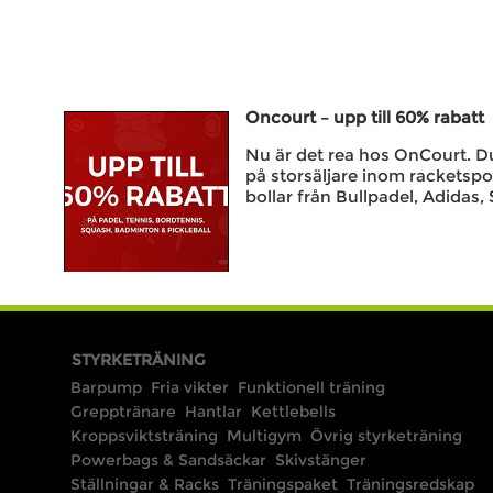
Oncourt – upp till 60% rabatt
Nu är det rea hos OnCourt. Du 
på storsäljare inom racketspo
bollar från Bullpadel, Adidas, 
STYRKETRÄNING
Barpump
Fria vikter
Funktionell träning
Grepptränare
Hantlar
Kettlebells
Kroppsviktsträning
Multigym
Övrig styrketräning
Powerbags & Sandsäckar
Skivstänger
Ställningar & Racks
Träningspaket
Träningsredskap