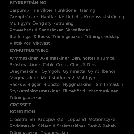
STYRKETRÄNING
Barpump
Fria vikter
Funktionell träning
Grepptränare
Hantlar
Kettlebells
Kroppsviktsträning
Multigym
Övrig styrketräning
Powerbags & Sandsäckar
Skivstänger
Ställningar & Racks
Träningspaket
Träningsredskap
Viktskivor
Viktväst
GYMUTRUSTNING
Armmaskiner
Axelmaskiner
Ben, höfter & rumpa
Bröstmaskiner
Cable Cross
Chins & Dips
Dragmaskiner
Gymgolv
Gymmatta
Gymtillbehör
Magmaskiner
Multistationer & Multigym
Racks & Riggar
Ribbstol
Ryggmaskiner
Smithmaskin
Styrketräningsmaskiner
Tillbehör till dragmaskiner
Träningsbänkar
CROSSFIT
KONDITION
Crosstrainer
Kroppsvikter
Löpband
Motionscykel
Roddmaskin
Skierg & Stakmaskiner
Test & Rehab
Träningscykel
Trappmaskin