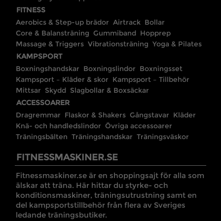
FITNESS
Aerobics & Step-up brädor
Airtrack
Bollar
Core & Balansträning
Gummiband
Hopprep
Massage & Triggers
Vibrationsträning
Yoga & Pilates
KAMPSPORT
Boxningshandskar
Boxningslindor
Boxningsset
Kampsport – Kläder & skor
Kampsport – Tillbehör
Mittsar
Skydd
Slagbollar & Boxsäckar
ACCESSOARER
Dragremmar
Flaskor & Shakers
Gångstavar
Kläder
Knä- och handledslindor
Övriga accessoarer
Träningsbälten
Träningshandskar
Träningsväskor
FITNESSMASKINER.SE
Fitnessmaskiner.se är en shoppingsajt för alla som
älskar att träna. Här hittar du styrke- och
konditionsmaskiner, träningsutrustning samt en
del kampsportstillbehör från flera av Sveriges
ledande träningsbutiker.