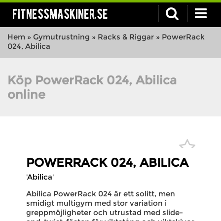
fitnessmaskiner.se
Hem
»
Gymutrustning
»
Racks & Riggar
»
PowerRack
024, Abilica
Köp PowerRack 024, Abilica
online
POWERRACK 024, ABILICA
'Abilica'
Abilica PowerRack 024 är ett solitt, men
smidigt multigym med stor variation i
greppmöjligheter och utrustad med slide-