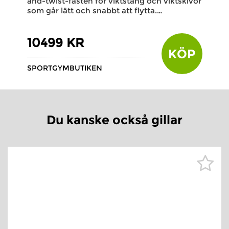
and-twist-fästen för viktstång och viktskivor
som går lätt och snabbt att flytta.…
10499 KR
KÖP
SPORTGYMBUTIKEN
Du kanske också gillar