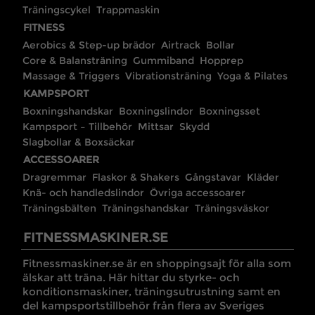
Träningscykel
Trappmaskin
FITNESS
Aerobics & Step-up brädor
Airtrack
Bollar
Core & Balansträning
Gummiband
Hopprep
Massage & Triggers
Vibrationsträning
Yoga & Pilates
KAMPSPORT
Boxningshandskar
Boxningslindor
Boxningsset
Kampsport – Tillbehör
Mittsar
Skydd
Slagbollar & Boxsäckar
ACCESSOARER
Dragremmar
Flaskor & Shakers
Gångstavar
Kläder
Knä- och handledslindor
Övriga accessoarer
Träningsbälten
Träningshandskar
Träningsväskor
FITNESSMASKINER.SE
Fitnessmaskiner.se är en shoppingsajt för alla som
älskar att träna. Här hittar du styrke- och
konditionsmaskiner, träningsutrustning samt en
del kampsportstillbehör från flera av Sveriges