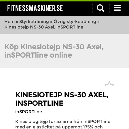
fitnessmaskiner.se
Hem
»
Styrketräning
»
Övrig styrketräning
»
Kinesiotejp NS-30 Axel, inSPORTline
Köp Kinesiotejp NS-30 Axel,
inSPORTline online
KINESIOTEJP NS-30 AXEL,
INSPORTLINE
inSPORTline
Kinesiologitejp för axlarna från inSPORTline
med en elasticitet på uppemot 175% och