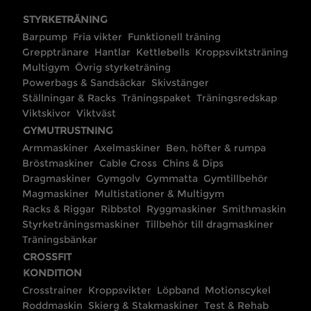
STYRKETRÄNING
Barpump
Fria vikter
Funktionell träning
Grepptränare
Hantlar
Kettlebells
Kroppsviktsträning
Multigym
Övrig styrketräning
Powerbags & Sandsäckar
Skivstänger
Ställningar & Racks
Träningspaket
Träningsredskap
Viktskivor
Viktväst
GYMUTRUSTNING
Armmaskiner
Axelmaskiner
Ben, höfter & rumpa
Bröstmaskiner
Cable Cross
Chins & Dips
Dragmaskiner
Gymgolv
Gymmatta
Gymtillbehör
Magmaskiner
Multistationer & Multigym
Racks & Riggar
Ribbstol
Ryggmaskiner
Smithmaskin
Styrketräningsmaskiner
Tillbehör till dragmaskiner
Träningsbänkar
CROSSFIT
KONDITION
Crosstrainer
Kroppsvikter
Löpband
Motionscykel
Roddmaskin
Skierg & Stakmaskiner
Test & Rehab