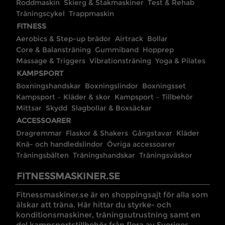
Roddmaskin
Skierg & Stakmaskiner
Test & Rehab
Träningscykel
Trappmaskin
FITNESS
Aerobics & Step-up brädor
Airtrack
Bollar
Core & Balansträning
Gummiband
Hopprep
Massage & Triggers
Vibrationsträning
Yoga & Pilates
KAMPSPORT
Boxningshandskar
Boxningslindor
Boxningsset
Kampsport – Kläder & skor
Kampsport – Tillbehör
Mittsar
Skydd
Slagbollar & Boxsäckar
ACCESSOARER
Dragremmar
Flaskor & Shakers
Gångstavar
Kläder
Knä- och handledslindor
Övriga accessoarer
Träningsbälten
Träningshandskar
Träningsväskor
FITNESSMASKINER.SE
Fitnessmaskiner.se är en shoppingsajt för alla som
älskar att träna. Här hittar du styrke- och
konditionsmaskiner, träningsutrustning samt en
del kampsportstillbehör från flera av Sveriges