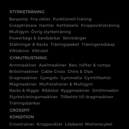
STYRKETRÄNING
Barpump
Fria vikter
Funktionell träning
Grepptränare
Hantlar
Kettlebells
Kroppsviktsträning
Multigym
Övrig styrketräning
Powerbags & Sandsäckar
Skivstänger
Ställningar & Racks
Träningspaket
Träningsredskap
Viktskivor
Viktväst
GYMUTRUSTNING
Armmaskiner
Axelmaskiner
Ben, höfter & rumpa
Bröstmaskiner
Cable Cross
Chins & Dips
Dragmaskiner
Gymgolv
Gymmatta
Gymtillbehör
Magmaskiner
Multistationer & Multigym
Racks & Riggar
Ribbstol
Ryggmaskiner
Smithmaskin
Styrketräningsmaskiner
Tillbehör till dragmaskiner
Träningsbänkar
CROSSFIT
KONDITION
Crosstrainer
Kroppsvikter
Löpband
Motionscykel