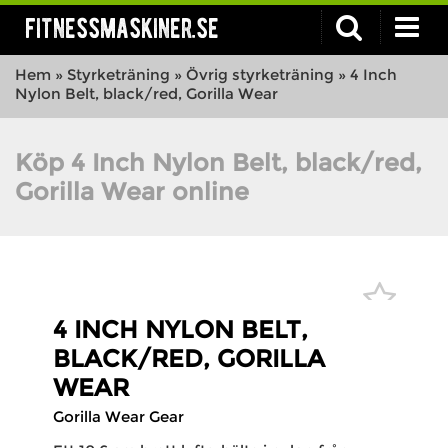
fitnessmaskiner.se
Hem
»
Styrketräning
»
Övrig styrketräning
»
4 Inch
Nylon Belt, black/red, Gorilla Wear
Köp 4 Inch Nylon Belt, black/red,
Gorilla Wear online
4 INCH NYLON BELT,
BLACK/RED, GORILLA
WEAR
Gorilla Wear Gear