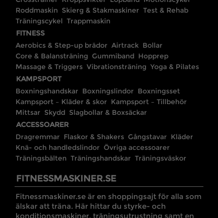
Roddmaskin
Skierg & Stakmaskiner
Test & Rehab
Träningscykel
Trappmaskin
FITNESS
Aerobics & Step-up brädor
Airtrack
Bollar
Core & Balansträning
Gummiband
Hopprep
Massage & Triggers
Vibrationsträning
Yoga & Pilates
KAMPSPORT
Boxningshandskar
Boxningslindor
Boxningsset
Kampsport – Kläder & skor
Kampsport – Tillbehör
Mittsar
Skydd
Slagbollar & Boxsäckar
ACCESSOARER
Dragremmar
Flaskor & Shakers
Gångstavar
Kläder
Knä- och handledslindor
Övriga accessoarer
Träningsbälten
Träningshandskar
Träningsväskor
FITNESSMASKINER.SE
Fitnessmaskiner.se är en shoppingsajt för alla som
älskar att träna. Här hittar du styrke- och
konditionsmaskiner, träningsutrustning samt en