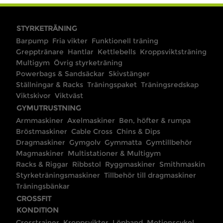
STYRKETRÄNING
Barpump
Fria vikter
Funktionell träning
Grepptränare
Hantlar
Kettlebells
Kroppsviktsträning
Multigym
Övrig styrketräning
Powerbags & Sandsäckar
Skivstänger
Ställningar & Racks
Träningspaket
Träningsredskap
Viktskivor
Viktväst
GYMUTRUSTNING
Armmaskiner
Axelmaskiner
Ben, höfter & rumpa
Bröstmaskiner
Cable Cross
Chins & Dips
Dragmaskiner
Gymgolv
Gymmatta
Gymtillbehör
Magmaskiner
Multistationer & Multigym
Racks & Riggar
Ribbstol
Ryggmaskiner
Smithmaskin
Styrketräningsmaskiner
Tillbehör till dragmaskiner
Träningsbänkar
CROSSFIT
KONDITION
Crosstrainer
Kroppsvikter
Löpband
Motionscykel