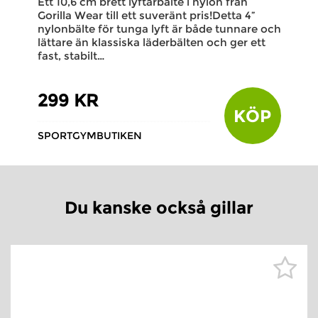
Ett 10,6 cm brett lyftarbälte i nylon från
Gorilla Wear till ett suveränt pris!Detta 4”
nylonbälte för tunga lyft är både tunnare och
lättare än klassiska läderbälten och ger ett
fast, stabilt…
299 KR
KÖP
SPORTGYMBUTIKEN
Du kanske också gillar