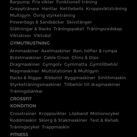
Barpump
Fria vikter
Funktionell träning
Grepptränare
Hantlar
Kettlebells
Kroppsviktsträning
Multigym
Övrig styrketräning
Powerbags & Sandsäckar
Skivstänger
Ställningar & Racks
Träningspaket
Träningsredskap
Viktskivor
Viktväst
GYMUTRUSTNING
Armmaskiner
Axelmaskiner
Ben, höfter & rumpa
Bröstmaskiner
Cable Cross
Chins & Dips
Dragmaskiner
Gymgolv
Gymmatta
Gymtillbehör
Magmaskiner
Multistationer & Multigym
Racks & Riggar
Ribbstol
Ryggmaskiner
Smithmaskin
Styrketräningsmaskiner
Tillbehör till dragmaskiner
Träningsbänkar
CROSSFIT
KONDITION
Crosstrainer
Kroppsvikter
Löpband
Motionscykel
Roddmaskin
Skierg & Stakmaskiner
Test & Rehab
Träningscykel
Trappmaskin
FITNESS