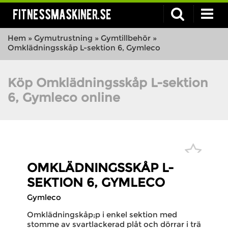
fitnessmaskiner.se
Hem
»
Gymutrustning
»
Gymtillbehör
»
Omklädningsskåp L-sektion 6, Gymleco
Köp Omklädningsskåp L-sektion
6, Gymleco online
OMKLÄDNINGSSKÅP L-
SEKTION 6, GYMLECO
Gymleco
Omklädningskåp;p i enkel sektion med
stomme av svartlackerad plåt och dörrar i trä