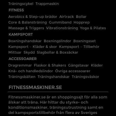
Träningscykel
Trappmaskin
FITNESS
Aerobics & Step-up brädor
Airtrack
Bollar
Core & Balansträning
Gummiband
Hopprep
Massage & Triggers
Vibrationsträning
Yoga & Pilates
KAMPSPORT
Boxningshandskar
Boxningslindor
Boxningsset
Kampsport – Kläder & skor
Kampsport – Tillbehör
Mittsar
Skydd
Slagbollar & Boxsäckar
ACCESSOARER
Dragremmar
Flaskor & Shakers
Gångstavar
Kläder
Knä- och handledslindor
Övriga accessoarer
Träningsbälten
Träningshandskar
Träningsväskor
FITNESSMASKINER.SE
Fitnessmaskiner.se är en shoppingsajt för alla som
älskar att träna. Här hittar du styrke- och
konditionsmaskiner, träningsutrustning samt en
del kampsportstillbehör från flera av Sveriges