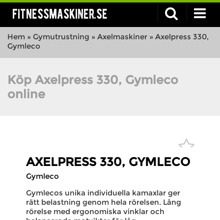
fitnessmaskiner.se
Hem
»
Gymutrustning
»
Axelmaskiner
»
Axelpress 330,
Gymleco
Köp Axelpress 330, Gymleco
online
AXELPRESS 330, GYMLECO
Gymleco
Gymlecos unika individuella kamaxlar ger
rätt belastning genom hela rörelsen. Lång
rörelse med ergonomiska vinklar och