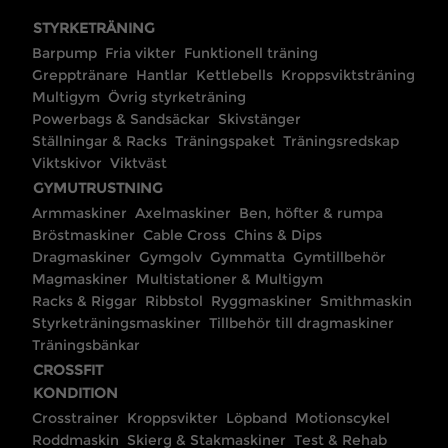
STYRKETRÄNING
Barpump
Fria vikter
Funktionell träning
Grepptränare
Hantlar
Kettlebells
Kroppsviktsträning
Multigym
Övrig styrketräning
Powerbags & Sandsäckar
Skivstänger
Ställningar & Racks
Träningspaket
Träningsredskap
Viktskivor
Viktväst
GYMUTRUSTNING
Armmaskiner
Axelmaskiner
Ben, höfter & rumpa
Bröstmaskiner
Cable Cross
Chins & Dips
Dragmaskiner
Gymgolv
Gymmatta
Gymtillbehör
Magmaskiner
Multistationer & Multigym
Racks & Riggar
Ribbstol
Ryggmaskiner
Smithmaskin
Styrketräningsmaskiner
Tillbehör till dragmaskiner
Träningsbänkar
CROSSFIT
KONDITION
Crosstrainer
Kroppsvikter
Löpband
Motionscykel
Roddmaskin
Skierg & Stakmaskiner
Test & Rehab