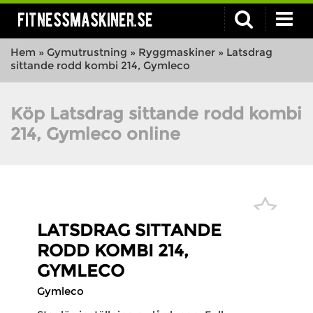
fitnessmaskiner.se
Hem
»
Gymutrustning
»
Ryggmaskiner
»
Latsdrag
sittande rodd kombi 214, Gymleco
Köp Latsdrag sittande rodd kombi
214, Gymleco online
LATSDRAG SITTANDE
RODD KOMBI 214,
GYMLECO
Gymleco