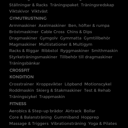
Ställningar & Racks
Träningspaket
Träningsredskap
Viktskivor
Viktväst
GYMUTRUSTNING
Armmaskiner
Axelmaskiner
Ben, höfter & rumpa
Bröstmaskiner
Cable Cross
Chins & Dips
Dragmaskiner
Gymgolv
Gymmatta
Gymtillbehör
Magmaskiner
Multistationer & Multigym
Racks & Riggar
Ribbstol
Ryggmaskiner
Smithmaskin
Styrketräningsmaskiner
Tillbehör till dragmaskiner
Träningsbänkar
CROSSFIT
KONDITION
Crosstrainer
Kroppsvikter
Löpband
Motionscykel
Roddmaskin
Skierg & Stakmaskiner
Test & Rehab
Träningscykel
Trappmaskin
FITNESS
Aerobics & Step-up brädor
Airtrack
Bollar
Core & Balansträning
Gummiband
Hopprep
Massage & Triggers
Vibrationsträning
Yoga & Pilates