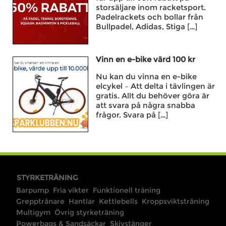
storsäljare inom racketsport.
Padelrackets och bollar från
Bullpadel, Adidas, Stiga […]
Vinn en e-bike värd 100 kr
Nu kan du vinna en e-bike
elcykel – Att delta i tävlingen är
gratis. Allt du behöver göra är
att svara på några snabba
frågor. Svara på […]
STYRKETRÄNING
Barpump
Fria vikter
Funktionell träning
Grepptränare
Hantlar
Kettlebells
Kroppsviktsträning
Multigym
Övrig styrketräning
Powerbags & Sandsäckar
Skivstänger