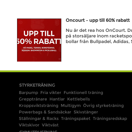
Oncourt – upp till 60% rabatt
Nu är det rea hos OnCourt. Du 
på storsäljare inom racketspo
bollar från Bullpadel, Adidas, 
STYRKETRÄNING
Barpump
Fria vikter
Funktionell träning
Grepptränare
Hantlar
Kettlebells
Kroppsviktsträning
Multigym
Övrig styrketräning
Powerbags & Sandsäckar
Skivstänger
Ställningar & Racks
Träningspaket
Träningsredskap
Viktskivor
Viktväst