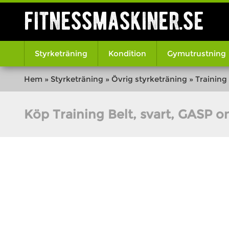
fitnessmaskiner.se
Styrketräning
Kondition
Gymutrustning
Hem
»
Styrketräning
»
Övrig styrketräning
»
Training
Köp Training Belt, svart, GASP o