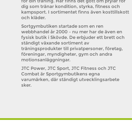
för din träning. Här finns det gott om prylar för
dig som tränar kondition, styrka, fitness och
kampsport. I sortimentet finns även kosttillskott
och kläder.
Sortgymbutiken startade som en ren
webbhandel år 2000 – nu mer har de även en
fysisk butik i Skövde. De erbjuder ett brett och
ständigt växande sortiment av
träningsprodukter till privatpersoner, företag,
föreningar, myndigheter, gym och andra
motionsanläggningar.
JTC Power, JTC Sport, JTC Fitness och JTC
Combat är Sportgymbutikens egna
varumärken, där ständigt utvecklingsarbete
sker.