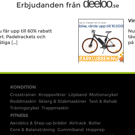
deeloo
Erbjudanden från
.se
Vin
får upp till 60% rabatt
Nu 
rt. Padelrackets och
täv
Stiga […]
på 
KONDITION
Crosstrainer
Kroppsvikter
Löpband
Motionscykel
Roddmaskin
Skierg & Stakmaskiner
Test & Rehab
Träningscykel
Trappmaskin
FITNESS
Aerobics & Step-up brädor
Airtrack
Bollar
Core & Balansträning
Gummiband
Hopprep