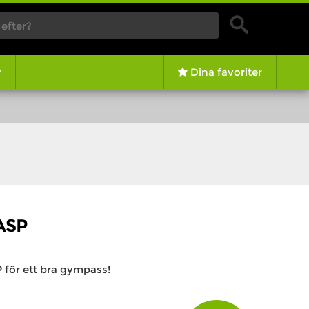
r
Dina favoriter
ASP
P för ett bra gympass!