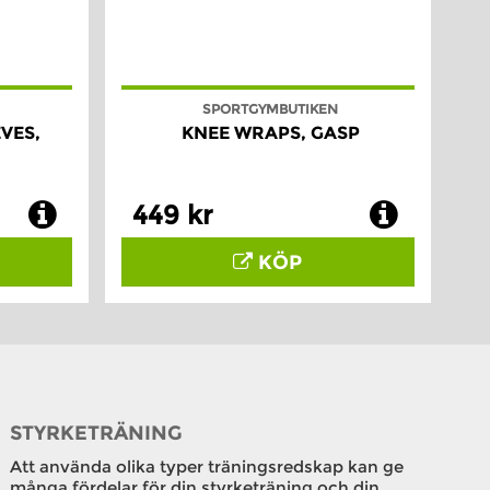
SPORTGYMBUTIKEN
VES,
KNEE WRAPS, GASP
449 kr
KÖP
STYRKETRÄNING
Att använda olika typer träningsredskap kan ge
många fördelar för din styrketräning och din