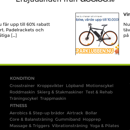
Vin
får upp till 60% rabatt
Nu 
rt. Padelrackets och
täv
Stiga […]
på 
KONDITION
Crosstrainer
Kroppsvikter
Löpband
Motionscykel
Roddmaskin
Skierg & Stakmaskiner
Test & Rehab
Träningscykel
Trappmaskin
FITNESS
Aerobics & Step-up brädor
Airtrack
Bollar
Core & Balansträning
Gummiband
Hopprep
Massage & Triggers
Vibrationsträning
Yoga & Pilates