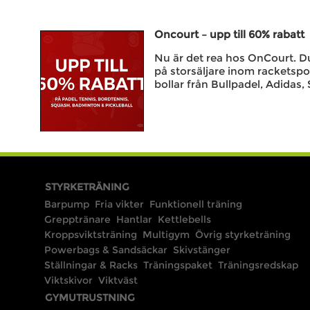
Oncourt – upp till 60% rabatt
Nu är det rea hos OnCourt. Du 
på storsäljare inom racketspo
bollar från Bullpadel, Adidas, 
STYRKETRÄNING
Barpump
Fria vikter
Funktionell träning
Grepptränare
Hantlar
Kettlebells
Kroppsviktsträning
Multigym
Övrig styrketräning
Powerbags & Sandsäckar
Skivstänger
Ställningar & Racks
Träningspaket
Träningsredskap
Viktskivor
Viktväst
GYMUTRUSTNING