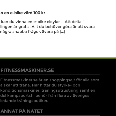
n en e-bike värd 100 kr
kan du vinna en e-bike elcykel – Att delta i
lingen är gratis. Allt du behöver göra är att svara
några snabba frågor. Svara på […]
FITNESSMASKINER.SE
Fitnessmaskiner.se är en shoppingsajt för alla som
älskar att träna. Här hittar du styrke- och
konditionsmaskiner, träningsutrustning samt en
del kampsportstillbehör från flera av Sveriges
ledande träningsbutiker.
ANNAT PÅ NÄTET