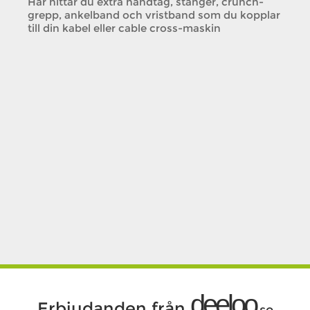
Här hittar du extra handtag, stänger, crunch-
grepp, ankelband och vristband som du kopplar
till din kabel eller cable cross-maskin
deeloo
Erbjudanden från
.se