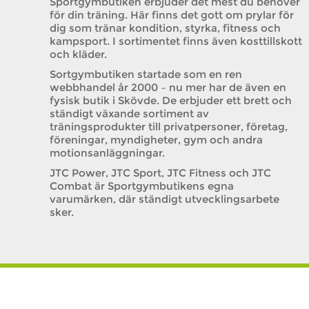
Sportgymbutiken erbjuder det mest du behöver
för din träning. Här finns det gott om prylar för
dig som tränar kondition, styrka, fitness och
kampsport. I sortimentet finns även kosttillskott
och kläder.
Sortgymbutiken startade som en ren
webbhandel år 2000 – nu mer har de även en
fysisk butik i Skövde. De erbjuder ett brett och
ständigt växande sortiment av
träningsprodukter till privatpersoner, företag,
föreningar, myndigheter, gym och andra
motionsanläggningar.
JTC Power, JTC Sport, JTC Fitness och JTC
Combat är Sportgymbutikens egna
varumärken, där ständigt utvecklingsarbete
sker.