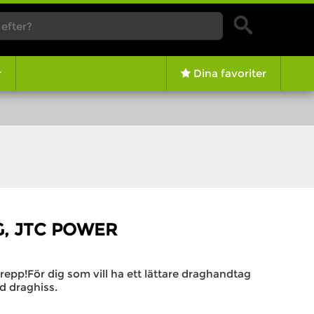
r
Dina favoriter
, JTC POWER
pp!För dig som vill ha ett lättare draghandtag
d draghiss.