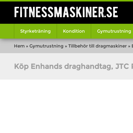
fitnessmaskiner.se
Styrketräning
Kondition
Gymutrustning
Hem
»
Gymutrustning
»
Tillbehör till dragmaskiner
»
Köp Enhands draghandtag, JTC 