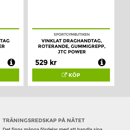
SPORTGYMBUTIKEN
DTAG
VINKLAT DRAGHANDTAG,
ER
ROTERANDE, GUMMIGREPP,
JTC POWER
529 kr
KÖP
TRÄNINGSREDSKAP PÅ NÄTET
Det finns många fördelar med att handla sina