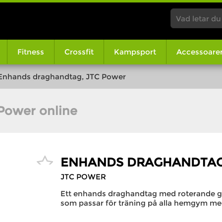
Fitness
Crossfit
Kampsport
Accessoare
Enhands draghandtag, JTC Power
Power online
ENHANDS DRAGHANDTAG
JTC POWER
Ett enhands draghandtag med roterande gre
som passar för träning på alla hemgym me