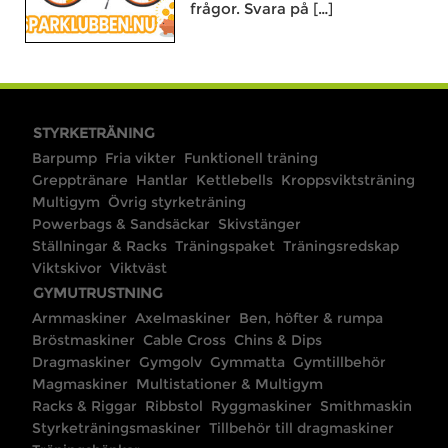
frågor. Svara på […]
STYRKETRÄNING
Barpump
Fria vikter
Funktionell träning
Grepptränare
Hantlar
Kettlebells
Kroppsviktsträning
Multigym
Övrig styrketräning
Powerbags & Sandsäckar
Skivstänger
Ställningar & Racks
Träningspaket
Träningsredskap
Viktskivor
Viktväst
GYMUTRUSTNING
Armmaskiner
Axelmaskiner
Ben, höfter & rumpa
Bröstmaskiner
Cable Cross
Chins & Dips
Dragmaskiner
Gymgolv
Gymmatta
Gymtillbehör
Magmaskiner
Multistationer & Multigym
Racks & Riggar
Ribbstol
Ryggmaskiner
Smithmaskin
Styrketräningsmaskiner
Tillbehör till dragmaskiner