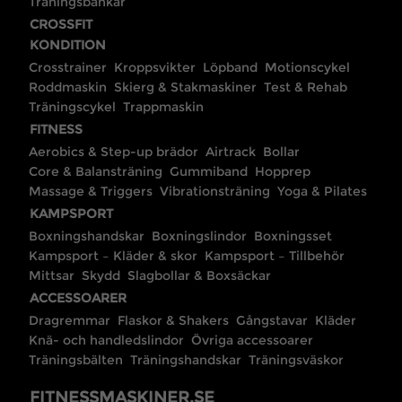
Träningsbänkar
CROSSFIT
KONDITION
Crosstrainer
Kroppsvikter
Löpband
Motionscykel
Roddmaskin
Skierg & Stakmaskiner
Test & Rehab
Träningscykel
Trappmaskin
FITNESS
Aerobics & Step-up brädor
Airtrack
Bollar
Core & Balansträning
Gummiband
Hopprep
Massage & Triggers
Vibrationsträning
Yoga & Pilates
KAMPSPORT
Boxningshandskar
Boxningslindor
Boxningsset
Kampsport – Kläder & skor
Kampsport – Tillbehör
Mittsar
Skydd
Slagbollar & Boxsäckar
ACCESSOARER
Dragremmar
Flaskor & Shakers
Gångstavar
Kläder
Knä- och handledslindor
Övriga accessoarer
Träningsbälten
Träningshandskar
Träningsväskor
FITNESSMASKINER.SE