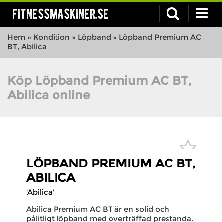
fitnessmaskiner.se
Hem
»
Kondition
»
Löpband
»
Löpband Premium AC
BT, Abilica
Köp Löpband Premium AC BT,
Abilica online
LÖPBAND PREMIUM AC BT,
ABILICA
'Abilica'
Abilica Premium AC BT är en solid och
pålitligt löpband med overträffad prestanda.