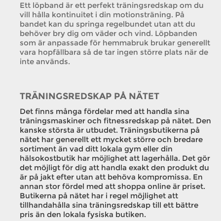
Ett löpband är ett perfekt träningsredskap om du
vill hålla kontinuitet i din motionsträning. På
bandet kan du springa regelbundet utan att du
behöver bry dig om väder och vind. Löpbanden
som är anpassade för hemmabruk brukar generellt
vara hopfällbara så de tar ingen större plats när de
inte används.
TRÄNINGSREDSKAP PÅ NÄTET
Det finns många fördelar med att handla sina
träningsmaskiner och fitnessredskap på nätet. Den
kanske största är utbudet. Träningsbutikerna på
nätet har generellt ett mycket större och bredare
sortiment än vad ditt lokala gym eller din
hälsokostbutik har möjlighet att lagerhålla. Det gör
det möjligt för dig att handla exakt den produkt du
är på jakt efter utan att behöva kompromissa. En
annan stor fördel med att shoppa online är priset.
Butikerna på nätet har i regel möjlighet att
tillhandahålla sina träningsredskap till ett bättre
pris än den lokala fysiska butiken.