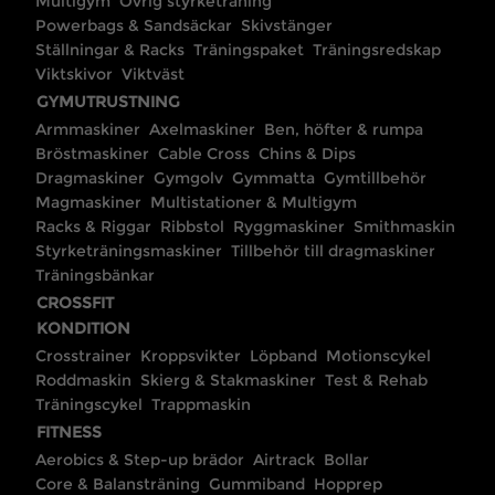
Multigym
Övrig styrketräning
Powerbags & Sandsäckar
Skivstänger
Ställningar & Racks
Träningspaket
Träningsredskap
Viktskivor
Viktväst
GYMUTRUSTNING
Armmaskiner
Axelmaskiner
Ben, höfter & rumpa
Bröstmaskiner
Cable Cross
Chins & Dips
Dragmaskiner
Gymgolv
Gymmatta
Gymtillbehör
Magmaskiner
Multistationer & Multigym
Racks & Riggar
Ribbstol
Ryggmaskiner
Smithmaskin
Styrketräningsmaskiner
Tillbehör till dragmaskiner
Träningsbänkar
CROSSFIT
KONDITION
Crosstrainer
Kroppsvikter
Löpband
Motionscykel
Roddmaskin
Skierg & Stakmaskiner
Test & Rehab
Träningscykel
Trappmaskin
FITNESS
Aerobics & Step-up brädor
Airtrack
Bollar
Core & Balansträning
Gummiband
Hopprep