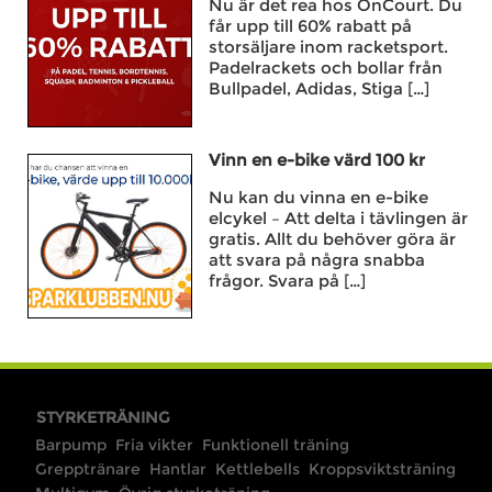
Nu är det rea hos OnCourt. Du
får upp till 60% rabatt på
storsäljare inom racketsport.
Padelrackets och bollar från
Bullpadel, Adidas, Stiga […]
Vinn en e-bike värd 100 kr
Nu kan du vinna en e-bike
elcykel – Att delta i tävlingen är
gratis. Allt du behöver göra är
att svara på några snabba
frågor. Svara på […]
STYRKETRÄNING
Barpump
Fria vikter
Funktionell träning
Grepptränare
Hantlar
Kettlebells
Kroppsviktsträning