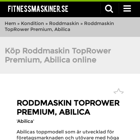
fitnessmaskiner.se
Hem
»
Kondition
»
Roddmaskin
»
Roddmaskin
TopRower Premium, Abilica
Köp Roddmaskin TopRower
Premium, Abilica online
RODDMASKIN TOPROWER
PREMIUM, ABILICA
'Abilica'
Abilicas toppmodell som är utvecklad för
företagsmarknaden och utövare med höga