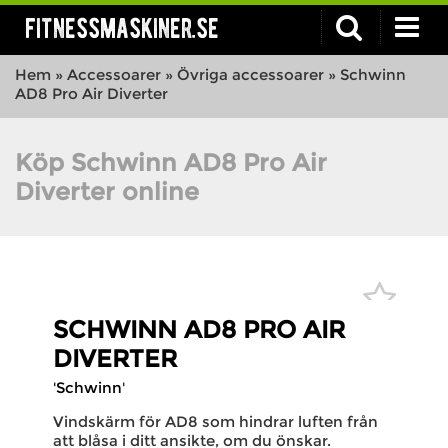
fitnessmaskiner.se
Hem
»
Accessoarer
»
Övriga accessoarer
»
Schwinn
AD8 Pro Air Diverter
Köp Schwinn AD8 Pro Air
Diverter online
SCHWINN AD8 PRO AIR
DIVERTER
'Schwinn'
Vindskärm för AD8 som hindrar luften från
att blåsa i ditt ansikte, om du önskar.