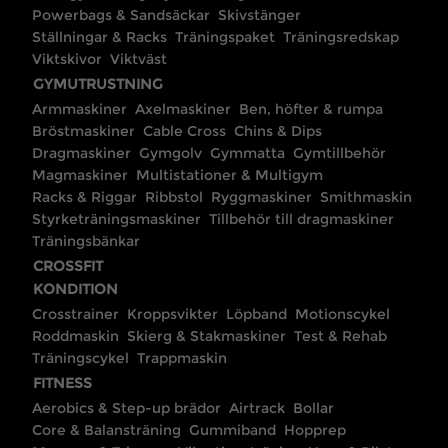
Powerbags & Sandsäckar
Skivstänger
Ställningar & Racks
Träningspaket
Träningsredskap
Viktskivor
Viktväst
GYMUTRUSTNING
Armmaskiner
Axelmaskiner
Ben, höfter & rumpa
Bröstmaskiner
Cable Cross
Chins & Dips
Dragmaskiner
Gymgolv
Gymmatta
Gymtillbehör
Magmaskiner
Multistationer & Multigym
Racks & Riggar
Ribbstol
Ryggmaskiner
Smithmaskin
Styrketräningsmaskiner
Tillbehör till dragmaskiner
Träningsbänkar
CROSSFIT
KONDITION
Crosstrainer
Kroppsvikter
Löpband
Motionscykel
Roddmaskin
Skierg & Stakmaskiner
Test & Rehab
Träningscykel
Trappmaskin
FITNESS
Aerobics & Step-up brädor
Airtrack
Bollar
Core & Balansträning
Gummiband
Hopprep