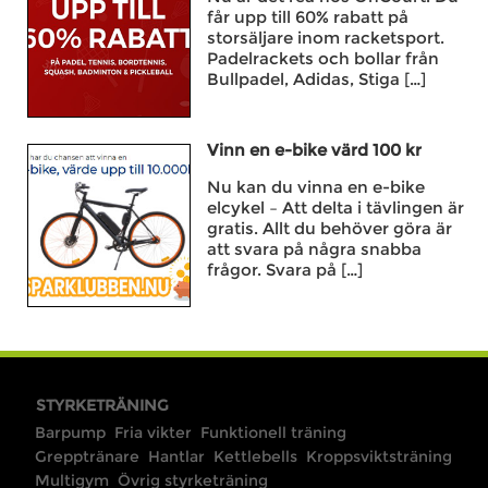
får upp till 60% rabatt på
storsäljare inom racketsport.
Padelrackets och bollar från
Bullpadel, Adidas, Stiga […]
Vinn en e-bike värd 100 kr
Nu kan du vinna en e-bike
elcykel – Att delta i tävlingen är
gratis. Allt du behöver göra är
att svara på några snabba
frågor. Svara på […]
STYRKETRÄNING
Barpump
Fria vikter
Funktionell träning
Grepptränare
Hantlar
Kettlebells
Kroppsviktsträning
Multigym
Övrig styrketräning