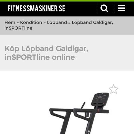
fitnessmaskiner.se
Hem
»
Kondition
»
Löpband
»
Löpband Galdigar,
inSPORTline
Köp Löpband Galdigar,
inSPORTline online