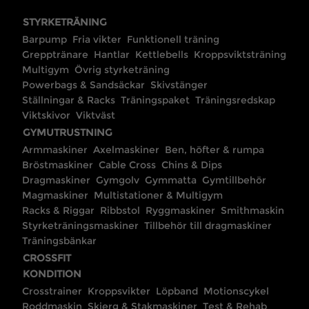
STYRKETRÄNING
Barpump
Fria vikter
Funktionell träning
Grepptränare
Hantlar
Kettlebells
Kroppsviktsträning
Multigym
Övrig styrketräning
Powerbags & Sandsäckar
Skivstänger
Ställningar & Racks
Träningspaket
Träningsredskap
Viktskivor
Viktväst
GYMUTRUSTNING
Armmaskiner
Axelmaskiner
Ben, höfter & rumpa
Bröstmaskiner
Cable Cross
Chins & Dips
Dragmaskiner
Gymgolv
Gymmatta
Gymtillbehör
Magmaskiner
Multistationer & Multigym
Racks & Riggar
Ribbstol
Ryggmaskiner
Smithmaskin
Styrketräningsmaskiner
Tillbehör till dragmaskiner
Träningsbänkar
CROSSFIT
KONDITION
Crosstrainer
Kroppsvikter
Löpband
Motionscykel
Roddmaskin
Skierg & Stakmaskiner
Test & Rehab