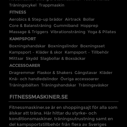
Träningscykel
Trappmaskin
FITNESS
Aerobics & Step-up brädor
Airtrack
Bollar
Core & Balansträning
Gummiband
Hopprep
Massage & Triggers
Vibrationsträning
Yoga & Pilates
KAMPSPORT
Boxningshandskar
Boxningslindor
Boxningsset
Kampsport – Kläder & skor
Kampsport – Tillbehör
Mittsar
Skydd
Slagbollar & Boxsäckar
ACCESSOARER
Dragremmar
Flaskor & Shakers
Gångstavar
Kläder
Knä- och handledslindor
Övriga accessoarer
Träningsbälten
Träningshandskar
Träningsväskor
FITNESSMASKINER.SE
Fitnessmaskiner.se är en shoppingsajt för alla som
älskar att träna. Här hittar du styrke- och
konditionsmaskiner, träningsutrustning samt en
del kampsportstillbehör från flera av Sveriges