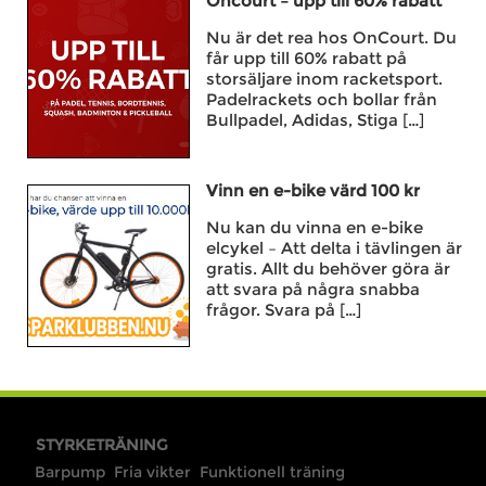
Oncourt – upp till 60% rabatt
Nu är det rea hos OnCourt. Du
får upp till 60% rabatt på
storsäljare inom racketsport.
Padelrackets och bollar från
Bullpadel, Adidas, Stiga […]
Vinn en e-bike värd 100 kr
Nu kan du vinna en e-bike
elcykel – Att delta i tävlingen är
gratis. Allt du behöver göra är
att svara på några snabba
frågor. Svara på […]
STYRKETRÄNING
Barpump
Fria vikter
Funktionell träning