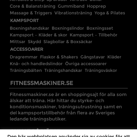
Core & Balansträning
Gummiband
Hopprep
Massage & Triggers
Vibrationsträning
Yoga & Pilates
KAMPSPORT
Boxningshandskar
Boxningslindor
Boxningsset
Kampsport – Kläder & skor
Kampsport – Tillbehör
Mittsar
Skydd
Slagbollar & Boxsäckar
ACCESSOARER
Dragremmar
Flaskor & Shakers
Gångstavar
Kläder
Knä- och handledslindor
Övriga accessoarer
Träningsbälten
Träningshandskar
Träningsväskor
FITNESSMASKINER.SE
Fitnessmaskiner.se är en shoppingsajt för alla som
älskar att träna. Här hittar du styrke- och
konditionsmaskiner, träningsutrustning samt en
del kampsportstillbehör från flera av Sveriges
ledande träningsbutiker.
ANNAT PÅ NÄTET
Den här webbplatsen använder sig av cookies för att