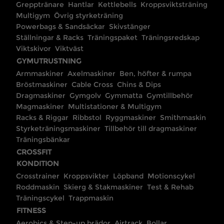
Grepptränare
Hantlar
Kettlebells
Kroppsviktsträning
Multigym
Övrig styrketräning
Powerbags & Sandsäckar
Skivstänger
Ställningar & Racks
Träningspaket
Träningsredskap
Viktskivor
Viktväst
GYMUTRUSTNING
Armmaskiner
Axelmaskiner
Ben, höfter & rumpa
Bröstmaskiner
Cable Cross
Chins & Dips
Dragmaskiner
Gymgolv
Gymmatta
Gymtillbehör
Magmaskiner
Multistationer & Multigym
Racks & Riggar
Ribbstol
Ryggmaskiner
Smithmaskin
Styrketräningsmaskiner
Tillbehör till dragmaskiner
Träningsbänkar
CROSSFIT
KONDITION
Crosstrainer
Kroppsvikter
Löpband
Motionscykel
Roddmaskin
Skierg & Stakmaskiner
Test & Rehab
Träningscykel
Trappmaskin
FITNESS
Aerobics & Step-up brädor
Airtrack
Bollar