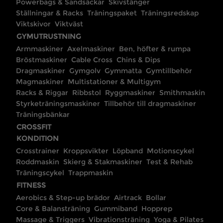
Powerbags & Sandsäckar
Skivstänger
Ställningar & Racks
Träningspaket
Träningsredskap
Viktskivor
Viktväst
GYMUTRUSTNING
Armmaskiner
Axelmaskiner
Ben, höfter & rumpa
Bröstmaskiner
Cable Cross
Chins & Dips
Dragmaskiner
Gymgolv
Gymmatta
Gymtillbehör
Magmaskiner
Multistationer & Multigym
Racks & Riggar
Ribbstol
Ryggmaskiner
Smithmaskin
Styrketräningsmaskiner
Tillbehör till dragmaskiner
Träningsbänkar
CROSSFIT
KONDITION
Crosstrainer
Kroppsvikter
Löpband
Motionscykel
Roddmaskin
Skierg & Stakmaskiner
Test & Rehab
Träningscykel
Trappmaskin
FITNESS
Aerobics & Step-up brädor
Airtrack
Bollar
Core & Balansträning
Gummiband
Hopprep
Massage & Triggers
Vibrationsträning
Yoga & Pilates