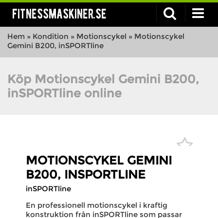
fitnessmaskiner.se
Hem
»
Kondition
»
Motionscykel
»
Motionscykel
Gemini B200, inSPORTline
Köp Motionscykel Gemini B200,
inSPORTline online
MOTIONSCYKEL GEMINI
B200, INSPORTLINE
inSPORTline
En professionell motionscykel i kraftig
konstruktion från inSPORTline som passar