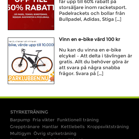
får upp till 60% rabatt på
storsäljare inom racketsport.
Padelrackets och bollar från
Bullpadel, Adidas, Stiga […]
Vinn en e-bike värd 100 kr
Nu kan du vinna en e-bike
elcykel – Att delta i tävlingen är
gratis. Allt du behöver göra är
att svara på några snabba
frågor. Svara på […]
STYRKETRÄNING
Barpump
Fria vikter
Funktionell träning
Grepptränare
Hantlar
Kettlebells
Kroppsviktsträning
Multigym
Övrig styrketräning