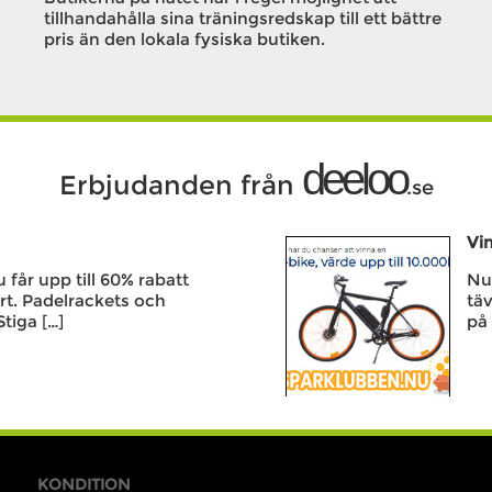
tillhandahålla sina träningsredskap till ett bättre
pris än den lokala fysiska butiken.
deeloo
Erbjudanden från
.se
Vin
får upp till 60% rabatt
Nu 
rt. Padelrackets och
täv
Stiga […]
på 
KONDITION