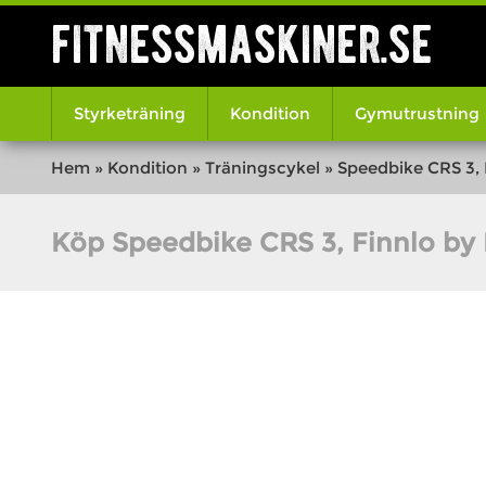
fitnessmaskiner.se
Styrketräning
Kondition
Gymutrustning
Hem
»
Kondition
»
Träningscykel
»
Speedbike CRS 3,
Köp Speedbike CRS 3, Finnlo by