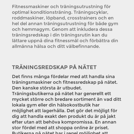
Fitnessmaskiner och träningsutrustning för
optimal konditionsträning. Träningscyklar,
roddmaskiner, löpband, crosstrainers och en
hel del annan träningsutrustning för både gym
och hemmagym. Genom att inkludera dessa
träningsredskap i din träningsrutin kan du
lättare uppnå dina fitnessmål och förbättra din
allmänna hälsa och ditt välbefinnande.
TRÄNINGSREDSKAP PÅ NÄTET
Det finns många fördelar med att handla sina
träningsmaskiner och fitnessredskap på nätet.
Den kanske största är utbudet.
Träningsbutikerna på nätet har generellt ett
mycket större och bredare sortiment än vad ditt
lokala gym eller din hälsokostbutik har
möjlighet att lagerhålla. Det gör det möjligt för
dig att handla exakt den produkt du är på jakt
efter utan att behöva kompromissa. En annan
stor fördel med att shoppa online är priset.
Butikerna på nätet har i regel möjlighet att