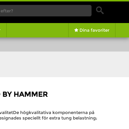
r
Dina favoriter
LO BY HAMMER
valitetDe högkvalitativa komponenterna på
ignades speciellt för extra tung belastning;