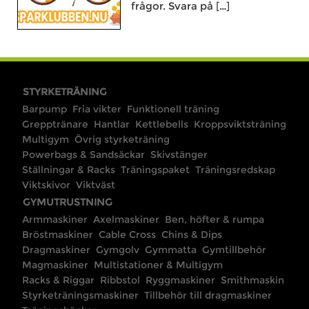
frågor. Svara på […]
STYRKETRÄNING
Barpump
Fria vikter
Funktionell träning
Grepptränare
Hantlar
Kettlebells
Kroppsviktsträning
Multigym
Övrig styrketräning
Powerbags & Sandsäckar
Skivstänger
Ställningar & Racks
Träningspaket
Träningsredskap
Viktskivor
Viktväst
GYMUTRUSTNING
Armmaskiner
Axelmaskiner
Ben, höfter & rumpa
Bröstmaskiner
Cable Cross
Chins & Dips
Dragmaskiner
Gymgolv
Gymmatta
Gymtillbehör
Magmaskiner
Multistationer & Multigym
Racks & Riggar
Ribbstol
Ryggmaskiner
Smithmaskin
Styrketräningsmaskiner
Tillbehör till dragmaskiner