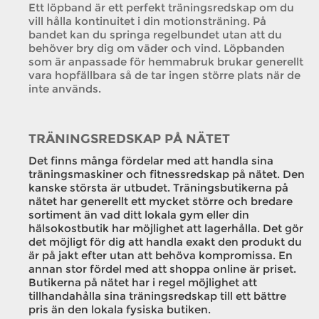
Ett löpband är ett perfekt träningsredskap om du
vill hålla kontinuitet i din motionsträning. På
bandet kan du springa regelbundet utan att du
behöver bry dig om väder och vind. Löpbanden
som är anpassade för hemmabruk brukar generellt
vara hopfällbara så de tar ingen större plats när de
inte används.
TRÄNINGSREDSKAP PÅ NÄTET
Det finns många fördelar med att handla sina
träningsmaskiner och fitnessredskap på nätet. Den
kanske största är utbudet. Träningsbutikerna på
nätet har generellt ett mycket större och bredare
sortiment än vad ditt lokala gym eller din
hälsokostbutik har möjlighet att lagerhålla. Det gör
det möjligt för dig att handla exakt den produkt du
är på jakt efter utan att behöva kompromissa. En
annan stor fördel med att shoppa online är priset.
Butikerna på nätet har i regel möjlighet att
tillhandahålla sina träningsredskap till ett bättre
pris än den lokala fysiska butiken.