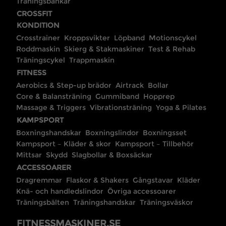
Träningsbänkar
CROSSFIT
KONDITION
Crosstrainer
Kroppsvikter
Löpband
Motionscykel
Roddmaskin
Skierg & Stakmaskiner
Test & Rehab
Träningscykel
Trappmaskin
FITNESS
Aerobics & Step-up brädor
Airtrack
Bollar
Core & Balansträning
Gummiband
Hopprep
Massage & Triggers
Vibrationsträning
Yoga & Pilates
KAMPSPORT
Boxningshandskar
Boxningslindor
Boxningsset
Kampsport – Kläder & skor
Kampsport – Tillbehör
Mittsar
Skydd
Slagbollar & Boxsäckar
ACCESSOARER
Dragremmar
Flaskor & Shakers
Gångstavar
Kläder
Knä- och handledslindor
Övriga accessoarer
Träningsbälten
Träningshandskar
Träningsväskor
FITNESSMASKINER.SE