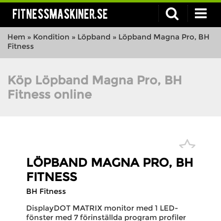
fitnessmaskiner.se
Hem
»
Kondition
»
Löpband
»
Löpband Magna Pro, BH
Fitness
Köp Löpband Magna Pro, BH
Fitness online
LÖPBAND MAGNA PRO, BH
FITNESS
BH Fitness
DisplayDOT MATRIX monitor med 1 LED-
fönster med 7 förinställda program profiler