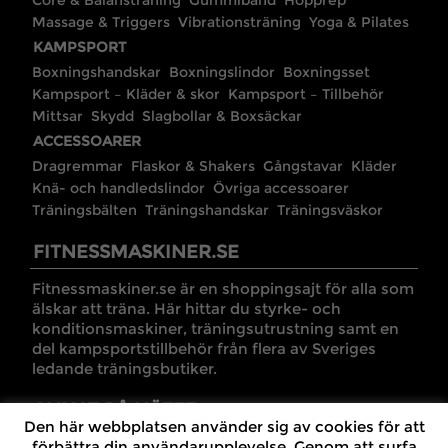
Core & Balansträning
Gummiband
Hopprep
Massage & Triggers
Vibrationsträning
Yoga & Pilates
KAMPSPORT
Boxningshandskar
Boxningslindor
Boxningsset
Kampsport – Kläder & skor
Kampsport – Tillbehör
Mittsar
Skydd
Slagbollar & Boxsäckar
ACCESSOARER
Dragremmar
Flaskor & Shakers
Gångstavar
Kläder
Knä- och handledslindor
Övriga accessoarer
Träningsbälten
Träningshandskar
Träningsväskor
FITNESSMASKINER.SE
Fitnessmaskiner.se är en shoppingsajt för alla som
älskar att träna. Här hittar du styrke- och
konditionsmaskiner, träningsutrustning samt en
del kampsportstillbehör från flera av Sveriges
ledande träningsbutiker.
ANNAT PÅ NÄTET
Den här webbplatsen använder sig av cookies för att
förbättra din användarupplevelse. Genom att surfa