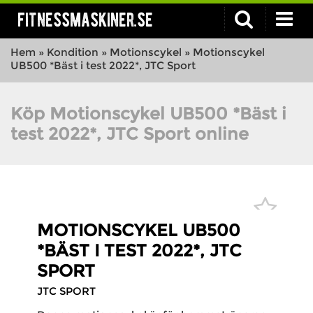
fitnessmaskiner.se
Hem
»
Kondition
»
Motionscykel
»
Motionscykel
UB500 *Bäst i test 2022*, JTC Sport
Köp Motionscykel UB500 *Bäst i
test 2022*, JTC Sport online
MOTIONSCYKEL UB500
*BÄST I TEST 2022*, JTC
SPORT
JTC SPORT