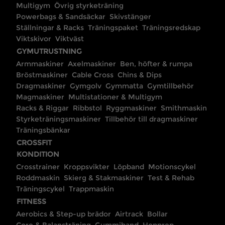
Multigym
Övrig styrketräning
Powerbags & Sandsäckar
Skivstänger
Ställningar & Racks
Träningspaket
Träningsredskap
Viktskivor
Viktväst
GYMUTRUSTNING
Armmaskiner
Axelmaskiner
Ben, höfter & rumpa
Bröstmaskiner
Cable Cross
Chins & Dips
Dragmaskiner
Gymgolv
Gymmatta
Gymtillbehör
Magmaskiner
Multistationer & Multigym
Racks & Riggar
Ribbstol
Ryggmaskiner
Smithmaskin
Styrketräningsmaskiner
Tillbehör till dragmaskiner
Träningsbänkar
CROSSFIT
KONDITION
Crosstrainer
Kroppsvikter
Löpband
Motionscykel
Roddmaskin
Skierg & Stakmaskiner
Test & Rehab
Träningscykel
Trappmaskin
FITNESS
Aerobics & Step-up brädor
Airtrack
Bollar