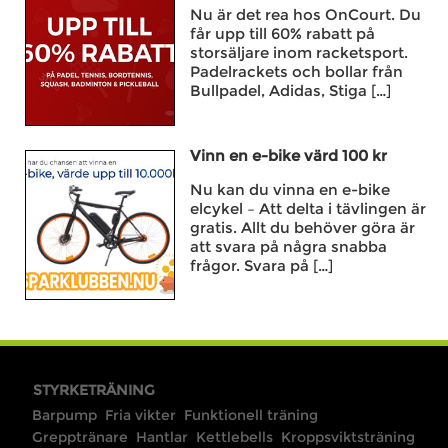
Nu är det rea hos OnCourt. Du
får upp till 60% rabatt på
storsäljare inom racketsport.
Padelrackets och bollar från
Bullpadel, Adidas, Stiga […]
Vinn en e-bike värd 100 kr
Nu kan du vinna en e-bike
elcykel – Att delta i tävlingen är
gratis. Allt du behöver göra är
att svara på några snabba
frågor. Svara på […]
STYRKETRÄNING
Barpump
Fria vikter
Funktionell träning
Grepptränare
Hantlar
Kettlebells
Kroppsviktsträning