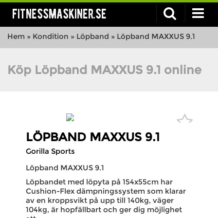
fitnessmaskiner.se
Hem
»
Kondition
»
Löpband
»
Löpband MAXXUS 9.1
Köp Löpband MAXXUS 9.1 online
LÖPBAND MAXXUS 9.1
Gorilla Sports
Löpband MAXXUS 9.1
Löpbandet med löpyta på 154x55cm har
Cushion-Flex dämpningssystem som klarar
av en kroppsvikt på upp till 140kg, väger
104kg, är hopfällbart och ger dig möjlighet