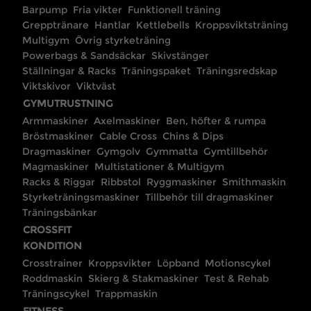
Barpump
Fria vikter
Funktionell träning
Grepptränare
Hantlar
Kettlebells
Kroppsviktsträning
Multigym
Övrig styrketräning
Powerbags & Sandsäckar
Skivstänger
Ställningar & Racks
Träningspaket
Träningsredskap
Viktskivor
Viktväst
GYMUTRUSTNING
Armmaskiner
Axelmaskiner
Ben, höfter & rumpa
Bröstmaskiner
Cable Cross
Chins & Dips
Dragmaskiner
Gymgolv
Gymmatta
Gymtillbehör
Magmaskiner
Multistationer & Multigym
Racks & Riggar
Ribbstol
Ryggmaskiner
Smithmaskin
Styrketräningsmaskiner
Tillbehör till dragmaskiner
Träningsbänkar
CROSSFIT
KONDITION
Crosstrainer
Kroppsvikter
Löpband
Motionscykel
Roddmaskin
Skierg & Stakmaskiner
Test & Rehab
Träningscykel
Trappmaskin