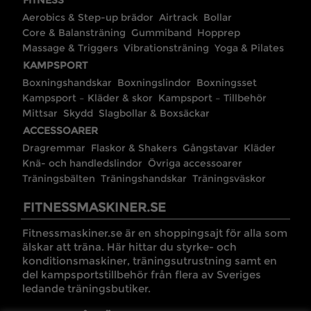
FITNESS
Aerobics & Step-up brädor
Airtrack
Bollar
Core & Balansträning
Gummiband
Hopprep
Massage & Triggers
Vibrationsträning
Yoga & Pilates
KAMPSPORT
Boxningshandskar
Boxningslindor
Boxningsset
Kampsport – Kläder & skor
Kampsport – Tillbehör
Mittsar
Skydd
Slagbollar & Boxsäckar
ACCESSOARER
Dragremmar
Flaskor & Shakers
Gångstavar
Kläder
Knä- och handledslindor
Övriga accessoarer
Träningsbälten
Träningshandskar
Träningsväskor
FITNESSMASKINER.SE
Fitnessmaskiner.se är en shoppingsajt för alla som
älskar att träna. Här hittar du styrke- och
konditionsmaskiner, träningsutrustning samt en
del kampsportstillbehör från flera av Sveriges
ledande träningsbutiker.