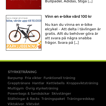
Bullpadel, Adidas, Stiga […]
Vinn en e-bike värd 100 kr
Nu kan du vinna en e-bike
elcykel – Att delta i tävlingen är
gratis. Allt du behöver göra är
att svara på några snabba
frågor. Svara på […]
STYRKETRÄNING
Barpump
Fria vikter
Funktionell träning
Grepptränare
Hantlar
Kettlebells
Kroppsviktsträning
Multigym
Övrig styrketräning
Powerbags & Sandsäckar
Skivstänger
Ställningar & Racks
Träningspaket
Träningsredskap
Viktskivor
Viktväst