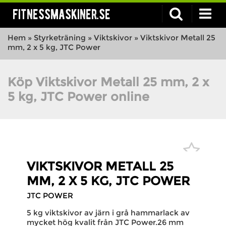
fitnessmaskiner.se
Hem
»
Styrketräning
»
Viktskivor
»
Viktskivor Metall 25
mm, 2 x 5 kg, JTC Power
Köp Viktskivor Metall 25 mm, 2 x
5 kg, JTC Power online
VIKTSKIVOR METALL 25
MM, 2 X 5 KG, JTC POWER
JTC POWER
5 kg viktskivor av järn i grå hammarlack av
mycket hög kvalit från JTC Power.26 mm