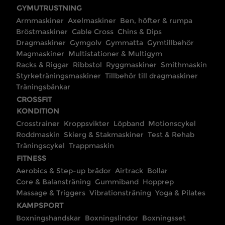
GYMUTRUSTNING
Armmaskiner
Axelmaskiner
Ben, höfter & rumpa
Bröstmaskiner
Cable Cross
Chins & Dips
Dragmaskiner
Gymgolv
Gymmatta
Gymtillbehör
Magmaskiner
Multistationer & Multigym
Racks & Riggar
Ribbstol
Ryggmaskiner
Smithmaskin
Styrketräningsmaskiner
Tillbehör till dragmaskiner
Träningsbänkar
CROSSFIT
KONDITION
Crosstrainer
Kroppsvikter
Löpband
Motionscykel
Roddmaskin
Skierg & Stakmaskiner
Test & Rehab
Träningscykel
Trappmaskin
FITNESS
Aerobics & Step-up brädor
Airtrack
Bollar
Core & Balansträning
Gummiband
Hopprep
Massage & Triggers
Vibrationsträning
Yoga & Pilates
KAMPSPORT
Boxningshandskar
Boxningslindor
Boxningsset